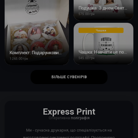
Подушка: З днем Святого Валентина
575.00 грн
Чашки
Чашка: Навчати це покликання
Комплект: Подарунковий бокс з ялинковими пластиковими кулями 6 шт з Вашим фото
545.00 грн
1 265.00 грн
БІЛЬШЕ СУВЕНІРІВ
Express Print
Оперативна
поліграфія
Ми - сучасна друкарня, що спеціалізується на
виготовленні рекламної поліграфії. Пропонуємо