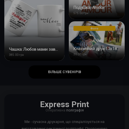
Подушка: Amour
575.00 грн
Фото
Класичний друк 13x18 см
Чашка: Любов мами завжди зі мною
30.00 грн
385.00 грн
БІЛЬШЕ СУВЕНІРІВ
Express Print
Оперативна
поліграфія
Ми - сучасна друкарня, що спеціалізується на
виготовленні рекламної поліграфії. Пропонуємо