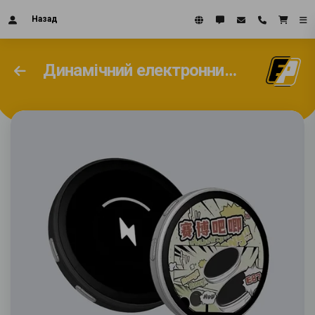
Назад
Динамічний електронний значок з HD дисплеєм 43 мм з Вашим фото або відео