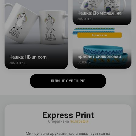
Чашка: До місяця і назад
385.00 грн
Браслети
Браслет силіконовий: Орнамент
Чашка: НВ unicorn
60.00 грн
385.00 грн
БІЛЬШЕ СУВЕНІРІВ
Express Print
Оперативна
поліграфія
Ми - сучасна друкарня, що спеціалізується на