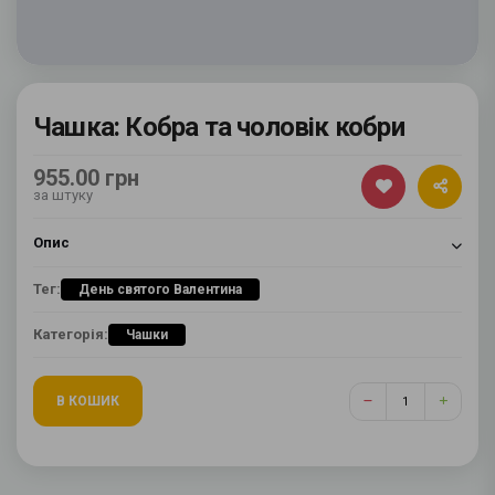
Чашка: Кобра та чоловік кобри
955.00 грн
за штуку
Опис
Тег:
День святого Валентина
Категорія:
Чашки
В КОШИК