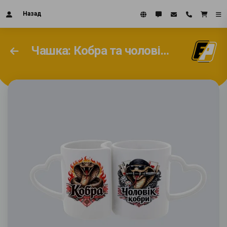
Назад
Чашка: Кобра та чоловік кобри