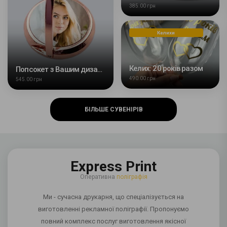
385.00 грн
Келихи
Келих: 20 років разом
Попсокет з Вашим дизайном
490.00 грн
545.00 грн
БІЛЬШЕ СУВЕНІРІВ
Express Print
Оперативна
поліграфія
Ми - сучасна друкарня, що спеціалізується на
виготовленні рекламної поліграфії. Пропонуємо
повний комплекс послуг виготовлення якісної