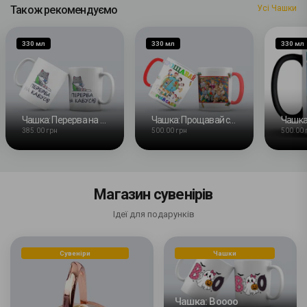
Також рекомендуємо
Усі Чашки
330 мл
330 мл
330 мл
Чашка: Перерва на кавусю
Чашка: Прощавай садочок
385.00 грн
500.00 грн
500.00 
Магазин сувенірів
Ідеї для подарунків
Сувеніри
Чашки
Чашка: Boooo