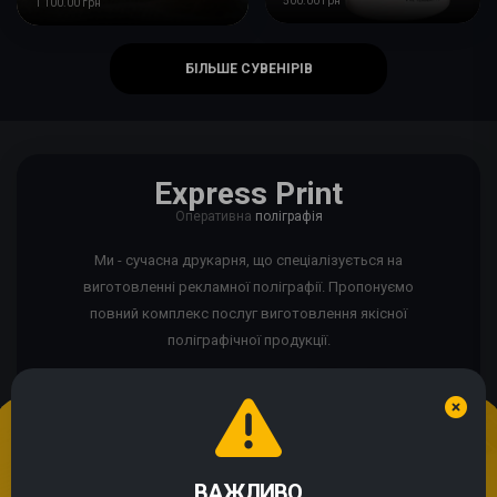
500.00 грн
1 100.00 грн
БІЛЬШЕ СУВЕНІРІВ
Express Print
Оперативна
поліграфія
Ми - сучасна друкарня, що спеціалізується на
виготовленні рекламної поліграфії. Пропонуємо
повний комплекс послуг виготовлення якісної
поліграфічної продукції.
Ми використовуємо cookie
Якщо сайт працює некоректно?
ВАЖЛИВО