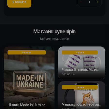
В КОШИК
Магазин сувенірів
Ідеї для подарунків
Нічники
Чашки
Чашка: Вчитель Математики
385.00 грн
Чашки
Чашка: Люблю тебе за твої щічки
Нічник: Made in Ukraine