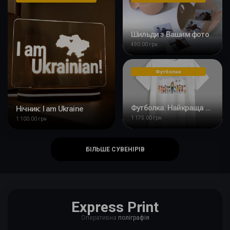
Шильди з Вашим фото
490.00 грн
Футболки
Футболка: Найкраща вчителька початкових класів
Нічник: I am Ukraine
1 175.00 грн
1 100.00 грн
БІЛЬШЕ СУВЕНІРІВ
Express Print
Оперативна
поліграфія