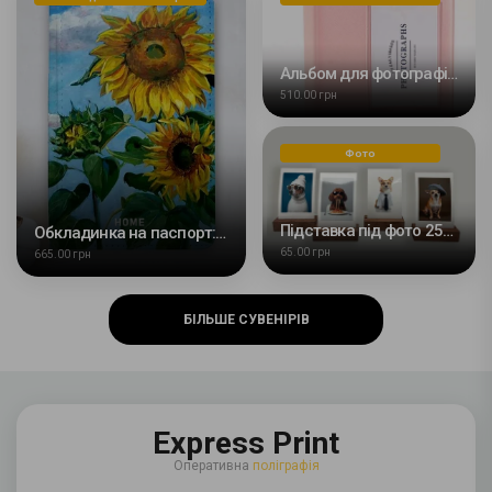
Альбом для фотографій Fuji Instax Mini Photographs 64 кадри
510.00 грн
Фото
Підставка під фото 25х60х14мм
Обкладинка на паспорт: Соняшники
65.00 грн
665.00 грн
БІЛЬШЕ СУВЕНІРІВ
Express Print
Оперативна
поліграфія