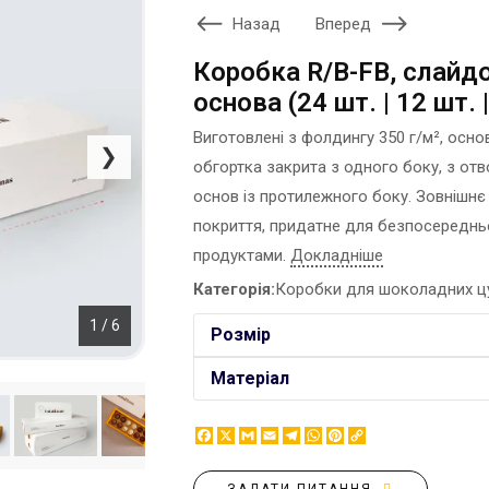
ЕТИКЕТКА НА ПЛЯШКУ
Назад
Вперед
КОНТЕЙНЕРИ ДЛЯ ЇЖІ
ЗНАЧКИ МЕТАЛЕВI
КОРПОРАТИВНI СОЛОДОЩI
Коробка R/B-FB, слайдо
КАПЦI
НАСТIЛЬНА КОНСТРУКЦIЯ
основа (24 шт. | 12 шт. |
КАРТИНИ ЗА НОМЕРАМИ
ПАКЕТИ
Виготовлені з фолдингу 350 г/м², осно
КЕПКИ
ПАПЕРОВІ СТАКАНИ
❯
обгортка закрита з одного боку, з от
КИЛИМКИ ПІД МИШІ
КОРОБКИ
основ із протилежного боку. Зовнішнє
МЕДАЛІ
ПОВІТРЯНІ КУЛІ
покриття, придатне для безпосереднь
МЕТАЛ
СЕРВЕТКИ
продуктами.
Докладніше
НІЧНИК
ЦУКОР В СТІКАХ
Категорія:
Коробки для шоколадних ц
1 / 6
Розмір
Матеріал
Facebook
X
Gmail
Email
Telegram
WhatsApp
Pinterest
Copy
Link