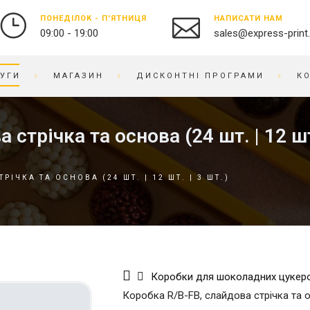
ПОНЕДІЛОК - П'ЯТНИЦЯ
НАПИСАТИ НАМ
09:00 - 19:00
sales@express-print
УГИ
МАГАЗИН
ДИСКОНТНІ ПРОГРАМИ
К
ФОТО-ВІДЕО СТУДІЯ
СУВЕНІРНА ПРОДУКЦІЯ
стрічка та основа (24 шт. | 12 шт.
ДРУК ФОТОГРАФІЙ
БЕЙДЖІ
ОЦИФРУВАННЯ ВІДЕО ТА
БЛОКНОТИ
ІЧКА ТА ОСНОВА (24 ШТ. | 12 ШТ. | 3 ШТ.)
ПЛІВКИ
БРАСЛЕТИ
ПРЕДМЕТНА ФОТОЗЙОМКА
БРЕЛОКИ
РЕСТАВРАЦІЯ ФОТО
БЛОКИ ДЛЯ ЗАПИСIВ
РЕТУШ ФОТО
ВИШИВКА НА ТКАНИНІ
ФОТО КНИГИ / АЛЬБОМИ
ВІЗИТНИЦI
Коробки для шоколадних цукер
ФОТО НА ДОКУМЕНТИ
ГОДИННИК
Коробка R/B-FB, слайдова стрічка та осн
ГРАВІРУВАННЯ
БРЕНДОВЕ ПАКУВАННЯ