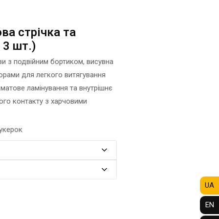
ФОТО МАГНІТИ
РЕКЛАМНІ КОНСТРУКЦІЇ
ФОТОКУБИК
СІТІ-ЛАЙТИ
ва стрічка та
ФУТБОЛКИ / СВІТШОТИ /
ТРАНСПОРТНА РЕКЛАМА
 3 шт.)
ПОЛО / ХУДІ
ДИЗАЙН ПОСЛУГИ
ХОЛСТ, ПОЛОТНО
ви з подвійним бортиком, висувна
ЗАПРАВКА/СЕРВІС
ЧАШКИ
ворами для легкого витягування
КАРТРИДЖІВ
ЧОХЛИ ДЛЯ ТЕЛЕФОНУ
 матове ламінування та внутрішнє
ВИГОТОВЛЕННЯ ШТАМПІВ
ого контакту з харчовими
ШКАРПЕТКИ
СТВОРЕННЯ САЙТІВ
ЯЛИНКОВI КУЛI
ПОДАРУВАТИ ПІСНЮ
укерок
UA
EN