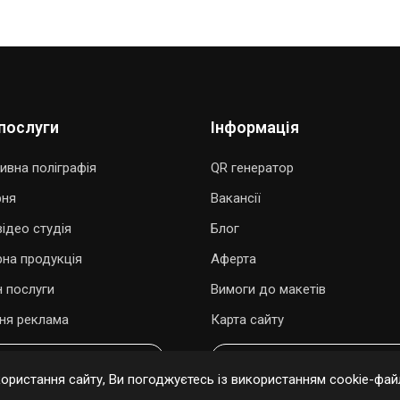
послуги
Інформація
ивна поліграфія
QR генератор
рня
Вакансії
ідео студія
Блог
рна продукція
Аферта
 послуги
Вимоги до макетів
ня реклама
Карта сайту
ОДАРУВАТИ ПІСНЮ
ОНЛАЙН ЗАМОВЛЕННЯ
ристання сайту, Ви погоджуєтесь із використанням cookie-файл