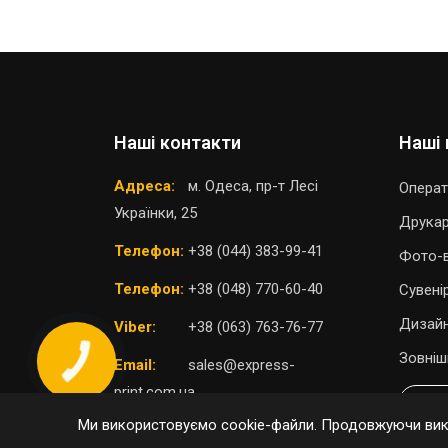
Наші контакти
Наші 
Адреса:
м. Одеса, пр-т Лесі
Операт
Українки, 25
Друка
Телефон:
+38 (044) 383-99-41
Фото-в
Телефон:
+38 (048) 770-60-40
Сувені
Дизайн
Viber:
+38 (063) 763-76-77
Зовніш
Email:
sales@express-
print.com.ua
П
Ми використовуємо cookie-файли. Продовжуючи вико
ОБРАТИ ВІДДІЛЕННЯ