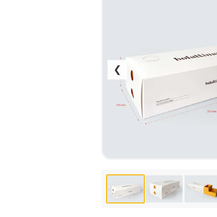
НАБІР ТЕКСТУ
КАЛЕНДАРІ
ПРОШИВКА ДИПЛОМУ/
КОНВЕРТИ
ТВЕРДА ОБКЛАДИНКА
ЛИСТІВКИ / ФЛАЄРИ
ПРЯМА ТА ПЛОТЕРНА
НАЛІПКИ / СТІКЕРИ
ПОРІЗКА
ПАПКИ
❮
СКАНУВАННЯ
ПЛАСТИКОВІ КАРТИ
ТИСНЕННЯ /
СЕРТИФIКАТИ
ГРАВІРУВАННЯ
ХЕНГЕРИ
ФАКС
ШИЛЬДИ
ФОЛЬГУВАННЯ
ШИРОКОФОРМАТНИЙ ДРУК
ШОВКОГРАФІЯ / УФ ДТФ