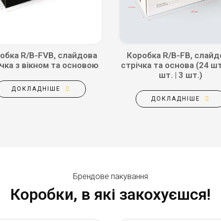
обка R/B-FVB, слайдова
Коробка R/B-FB, слайд
чка з вікном та основою
стрічка та основа (24 шт.
шт. | 3 шт.)
ДОКЛАДНІШЕ
ДОКЛАДНІШЕ
Брендове пакування
Коробки, в які закохуєшся!