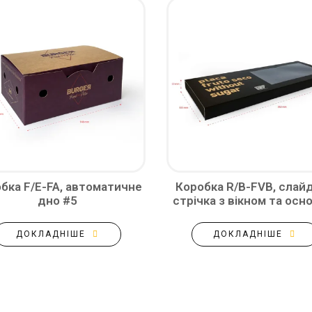
бка F/E-FA, автоматичне
Коробка R/B-FVB, слай
дно #5
стрічка з вікном та ос
ДОКЛАДНІШЕ
ДОКЛАДНІШЕ