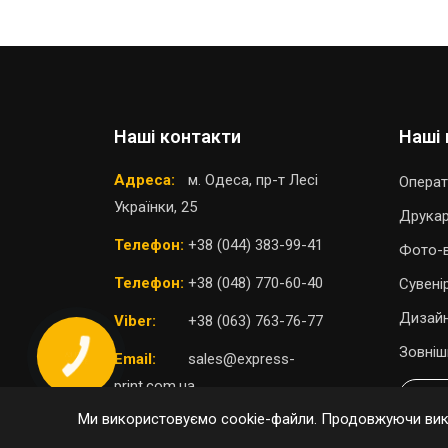
Наші контакти
Наші 
Адреса:
м. Одеса, пр-т Лесі
Операт
Українки, 25
Друка
Телефон:
+38 (044) 383-99-41
Фото-в
Телефон:
+38 (048) 770-60-40
Сувені
Дизайн
Viber:
+38 (063) 763-76-77
Зовніш
Email:
sales@express-
print.com.ua
П
Ми використовуємо cookie-файли. Продовжуючи вико
ОБРАТИ ВІДДІЛЕННЯ