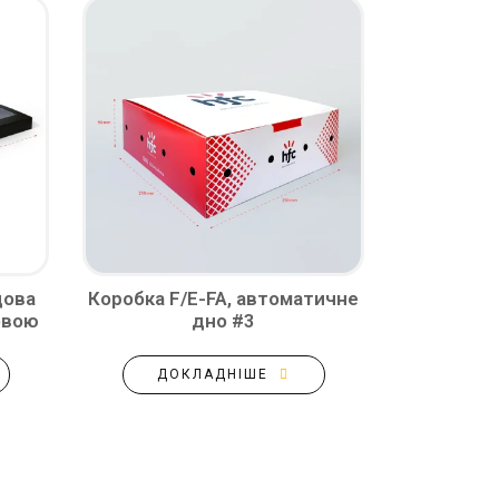
дова
Коробка F/E-FA, автоматичне
новою
дно #3
ДОКЛАДНІШЕ