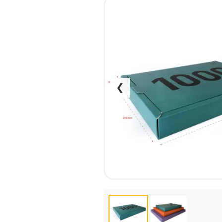
НАБІР ТЕКСТУ
КАЛЕНДАРІ
ПРОШИВКА ДИПЛОМУ/
КОНВЕРТИ
ТВЕРДА ОБКЛАДИНКА
ЛИСТІВКИ / ФЛАЄРИ
ПРЯМА ТА ПЛОТЕРНА
НАЛІПКИ / СТІКЕРИ
ПОРІЗКА
ПАПКИ
СКАНУВАННЯ
ПЛАСТИКОВІ КАРТИ
ТИСНЕННЯ /
❮
СЕРТИФIКАТИ
ГРАВІРУВАННЯ
ХЕНГЕРИ
ФАКС
ШИЛЬДИ
ФОЛЬГУВАННЯ
ШИРОКОФОРМАТНИЙ ДРУК
ШОВКОГРАФІЯ / УФ ДТФ