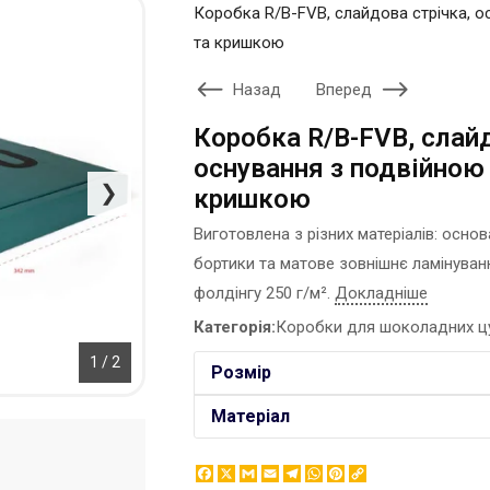
Коробка R/B-FVB, слайдова стрічка, 
ЕТИКЕТКА НА ПЛЯШКУ
КОНТЕЙНЕРИ ДЛЯ ЇЖІ
та кришкою
ЗНАЧКИ МЕТАЛЕВI
КОРПОРАТИВНI СОЛОДОЩI
КАПЦI
Назад
Вперед
НАСТIЛЬНА КОНСТРУКЦIЯ
КАРТИНИ ЗА НОМЕРАМИ
ПАКЕТИ
Коробка R/B-FVB, слайд
КЕПКИ
ПАПЕРОВІ СТАКАНИ
оснування з подвійною
КИЛИМКИ ПІД МИШІ
КОРОБКИ
❯
кришкою
МЕДАЛІ
ПОВІТРЯНІ КУЛІ
МЕТАЛ
Виготовлена з різних матеріалів: основа
СЕРВЕТКИ
НІЧНИК
бортики та матове зовнішнє ламінуван
ЦУКОР В СТІКАХ
фолдінгу 250 г/м².
Докладніше
Категорія:
Коробки для шоколадних ц
1 / 2
Розмір
Матеріал
Facebook
X
Gmail
Email
Telegram
WhatsApp
Pinterest
Copy