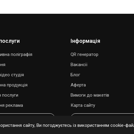
послуги
Інформація
ивна поліграфія
QR генератор
рня
Вакансії
ідео студія
Блог
рна продукція
Аферта
 послуги
Вимоги до макетів
ня реклама
Карта сайту
ОДАРУВАТИ ПІСНЮ
ОНЛАЙН ЗАМОВЛЕННЯ
ристання сайту, Ви погоджуєтесь із використанням cookie-файл