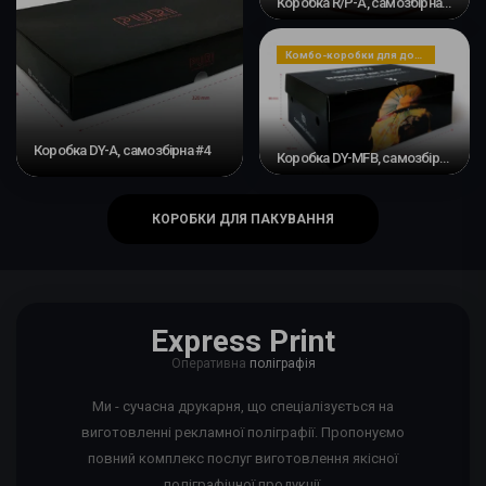
Коробка R/P-A, самозбірна #3
Комбо-коробки для доставки
Коробка DY-A, самозбірна #4
Коробка DY-MFB, самозбірна
КОРОБКИ ДЛЯ ПАКУВАННЯ
Express Print
Оперативна
поліграфія
Ми - сучасна друкарня, що спеціалізується на
виготовленні рекламної поліграфії. Пропонуємо
повний комплекс послуг виготовлення якісної
поліграфічної продукції.