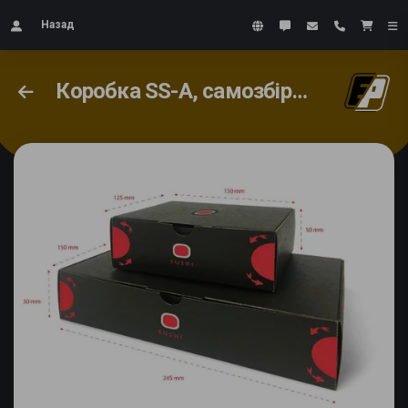
Назад
Коробка SS-A, самозбірная #2