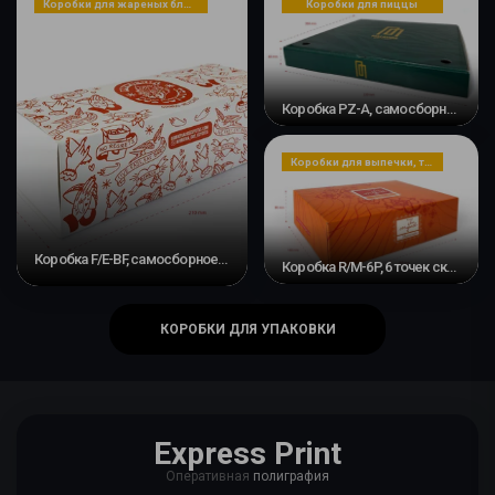
Коробки для жареных блюд, закусок или десертов
Коробки для пиццы
Коробка PZ-A, самосборная коробка #2
Коробки для выпечки, тортов, печенья
Коробка F/E-BF, самосборное основание и скользящая лента #2
Коробка R/M-6P, 6 точек склеивания
КОРОБКИ ДЛЯ УПАКОВКИ
Express Print
Оперативная
полиграфия