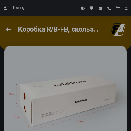
Назад
Коробка R/B-FB, скользящая лента и основание (24 шт. | 12 шт. | 3 шт.)