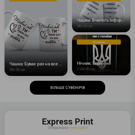
Чашка: Вчитель Інформатики
385.00 грн
Нічники
Нічник: Герб
Чашка: Буває раз на все життя
1 100.00 грн
385.00 грн
БІЛЬШЕ СУВЕНІРІВ
Express Print
Оперативна
поліграфія