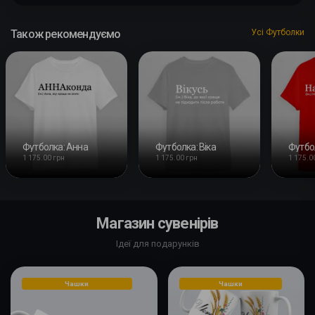
Також рекомендуємо
Усі Футболки
Футболка: Анна
Футболка: Віка
Футбо
1 175.00 грн
1 175.00 грн
1 175.0
Магазин сувенірів
Ідеї для подарунків
Чашки
Чашки