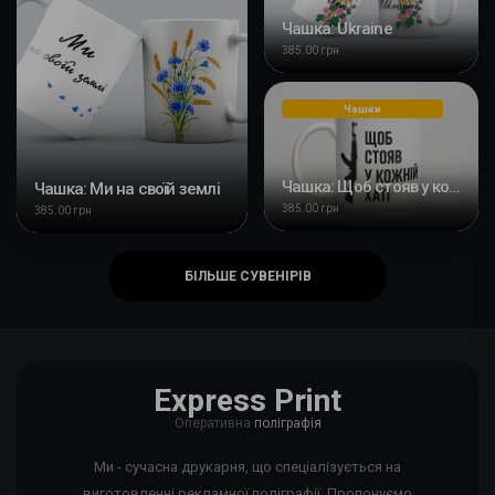
Чашка: Ukraine
385.00 грн
Чашки
Чашка: Щоб стояв у кожній хаті
Чашка: Ми на своїй землі
385.00 грн
385.00 грн
БІЛЬШЕ СУВЕНІРІВ
Express Print
Оперативна
поліграфія
Ми - сучасна друкарня, що спеціалізується на
виготовленні рекламної поліграфії. Пропонуємо