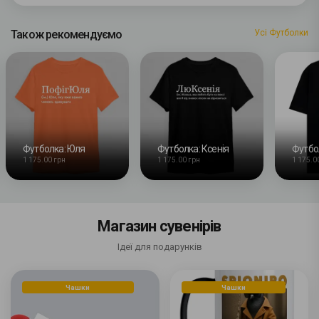
Також рекомендуємо
Усі Футболки
Футболка: Юля
Футболка: Ксенія
1 175.00 грн
1 175.00 грн
1 175.0
Магазин сувенірів
Ідеї для подарунків
Чашки
Чашки