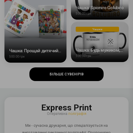
Чашка: Spioniro Golubiro
500.00 грн
Чашки
Чашка: Будь мужиком, вкрути лампочку
Чашка: Прощай дитячий садок
500.00 грн
500.00 грн
БІЛЬШЕ СУВЕНІРІВ
Express Print
Оперативна
поліграфія
Ми - сучасна друкарня, що спеціалізується на
виготовленні рекламної поліграфії. Пропонуємо