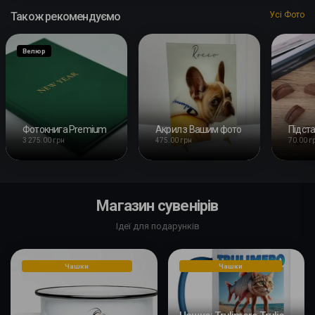
Також рекомендуємо
Усі Фото
Велюр
Фотокнига Premium
Акрил з Вашим фото
3 275.00 грн
475.00 грн
70.00 г
Магазин сувенірів
Ідеї для подарунків
Чашки
Чашки