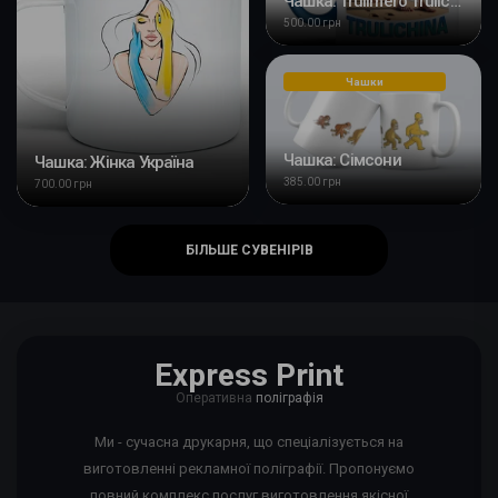
Чашка: Trulimero Trulichina
500.00 грн
Чашки
Чашка: Сімсони
Чашка: Жінка Україна
385.00 грн
700.00 грн
БІЛЬШЕ СУВЕНІРІВ
Express Print
Оперативна
поліграфія
Ми - сучасна друкарня, що спеціалізується на
виготовленні рекламної поліграфії. Пропонуємо
повний комплекс послуг виготовлення якісної