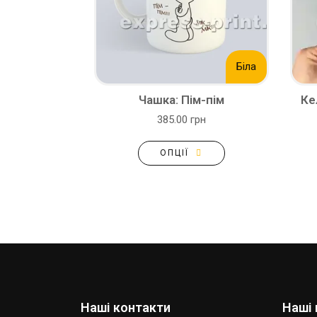
Біла
Чашка: Пім-пім
Ке
385.00 грн
ОПЦІЇ
Наші контакти
Наші 