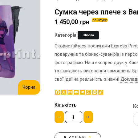
ЕТИКЕТКА НА ПЛЯШКУ
КОНТЕЙНЕРИ ДЛЯ ЇЖІ
Сумка через плече з В
ЗНАЧКИ МЕТАЛЕВI
КОРПОРАТИВНI СОЛОДОЩI
1 450,00 грн
за штуку
КАПЦI
НАСТIЛЬНА КОНСТРУКЦIЯ
КАРТИНИ ЗА НОМЕРАМИ
ПАКЕТИ
Категорія:
Школа
КЕПКИ
ПАПЕРОВІ СТАКАНИ
Скористайтеся послугами Express Print
КИЛИМКИ ПІД МИШІ
КОРОБКИ
подарунків та бізнес-сувенірів із пер
МЕДАЛІ
ПОВІТРЯНІ КУЛІ
фотографією. Наш експрес друк у Києві
МЕТАЛ
СЕРВЕТКИ
та швидкість виконання замовлень. Б
НІЧНИК
ЦУКОР В СТІКАХ
свої ідеї на реальність з нами!
Доклад
Чорна
Facebook
X
Gmail
Email
Telegram
WhatsApp
Pinterest
Copy
Link
Кількість
Ко
–
+
В КОШИК