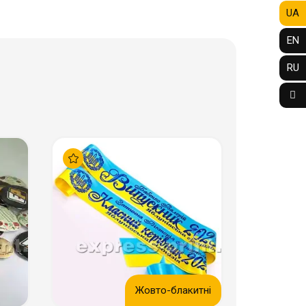
UA
EN
RU
Жовто-блакитні