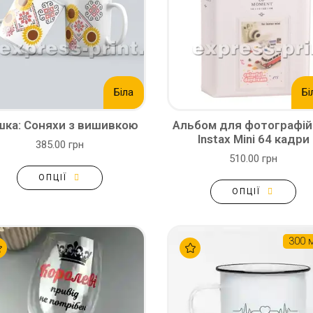
Біла
Бі
шка: Соняхи з вишивкою
Альбом для фотографій 
Instax Mini 64 кадри
385.00 грн
510.00 грн
ОПЦІЇ
ОПЦІЇ
300 