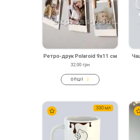
Ретро-друк Polaroid 9x11 см
Ча
32.00 грн
ОПЦІЇ
330 мл