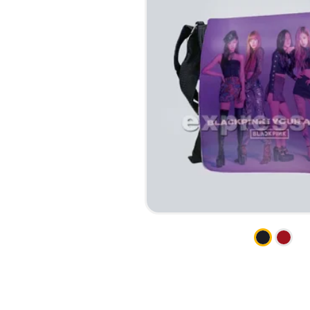
НАБІР ТЕКСТУ
КАЛЕНДАРІ
ПРОШИВКА ДИПЛОМУ/
КОНВЕРТИ
ТВЕРДА ОБКЛАДИНКА
ЛИСТІВКИ / ФЛАЄРИ
ПРЯМА ТА ПЛОТЕРНА
НАЛІПКИ / СТІКЕРИ
ПОРІЗКА
ПАПКИ
СКАНУВАННЯ
ПЛАСТИКОВІ КАРТИ
ТИСНЕННЯ /
СЕРТИФIКАТИ
ГРАВІРУВАННЯ
ХЕНГЕРИ
ФАКС
ШИЛЬДИ
ФОЛЬГУВАННЯ
ШИРОКОФОРМАТНИЙ ДРУК
ШОВКОГРАФІЯ / УФ ДТФ