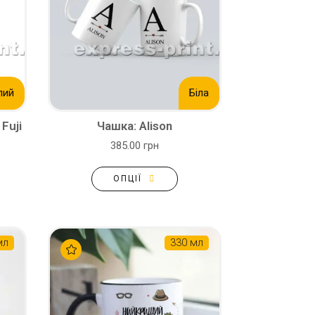
лий
Біла
Fuji
Чашка: Alison
385.00 грн
ОПЦІЇ
мл
330 мл