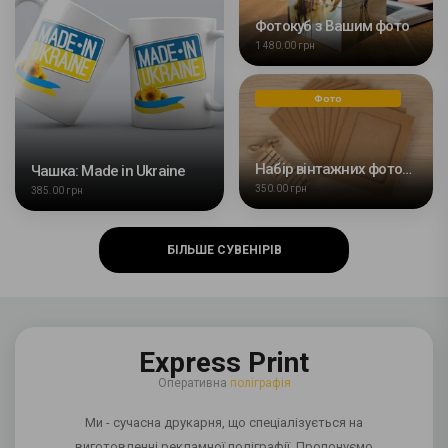
Фотокуб з Вашим фото
1 480.00 грн
Фото
Набір вінтажних фоторамок з кліпсами
Чашка: Made in Ukraine
350.00 грн
385.00 грн
БІЛЬШЕ СУВЕНІРІВ
Express Print
Оперативна
поліграфія
Ми - сучасна друкарня, що спеціалізується на
виготовленні рекламної поліграфії. Пропонуємо