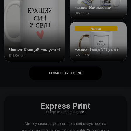
Чашка: Військовий
385.00 грн
Чашки
Чашка: Теща №1 у світі
Чашка: Кращий син у світі
545.00 грн
545.00 грн
БІЛЬШЕ СУВЕНІРІВ
Express Print
Оперативна
поліграфія
Ми - сучасна друкарня, що спеціалізується на
виготовленні рекламної поліграфії. Пропонуємо