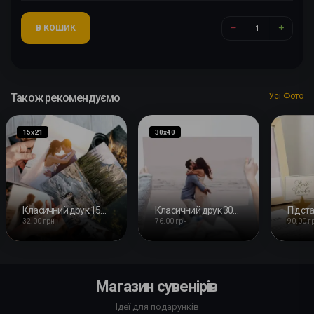
В КОШИК
Також рекомендуємо
Усі Фото
15х21
30х40
Класичний друк 15x21 см
Класичний друк 30x40 см
32.00 грн
76.00 грн
90.00 г
Магазин сувенірів
Ідеї для подарунків