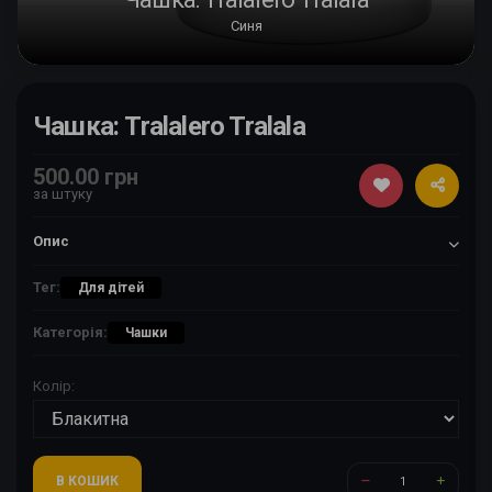
Синя
Чашка: Tralalero Tralala
500.00 грн
за штуку
Опис
Тег:
Для дітей
Категорія:
Чашки
Колір:
В КОШИК