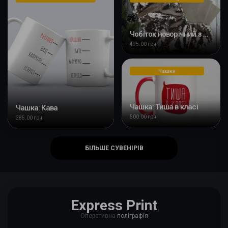
Чобіток новорічний з паєтками з Вашим фото
495.00 грн
Чашки
Чашка: Тиша в класі
Чашка: Кава
500.00 грн
385.00 грн
БІЛЬШЕ СУВЕНІРІВ
Express Print
Оперативна
поліграфія