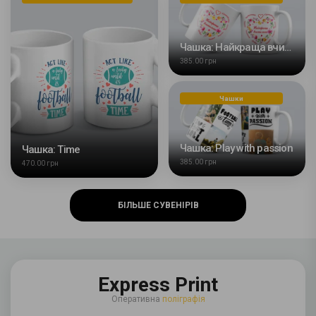
Чашка: Найкраща вчителька
385.00 грн
Чашки
Чашка: Play with passion
Чашка: Time
385.00 грн
470.00 грн
БІЛЬШЕ СУВЕНІРІВ
Express Print
Оперативна
поліграфія