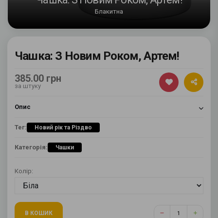
Блакитна
Чашка: З Новим Роком, Артем!
385.00 грн
за штуку
Опис
Тег:
Новий рік та Різдво
Категорія:
Чашки
Колір:
В КОШИК