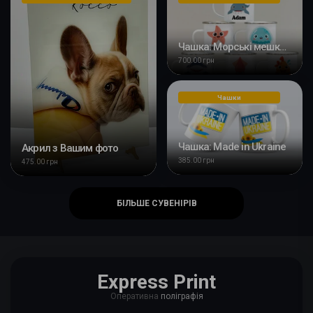
Чашка: Морські мешканьці
700.00 грн
Чашки
Чашка: Made in Ukraine
Акрил з Вашим фото
385.00 грн
475.00 грн
БІЛЬШЕ СУВЕНІРІВ
Express Print
Оперативна
поліграфія