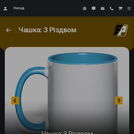
Назад
Чашка: З Різдвом
Чашка: З Різдвом