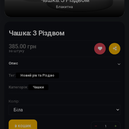
Блакитна
Чашка: З Різдвом
385.00 грн
за штуку
Опис
Тег:
Новий рік та Різдво
Категорія:
Чашки
Колір:
В КОШИК