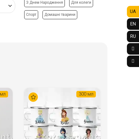
З Днем Народження
Для колеги
UA
Спорт
Домашні тварини
EN
RU
 мл
300 мл