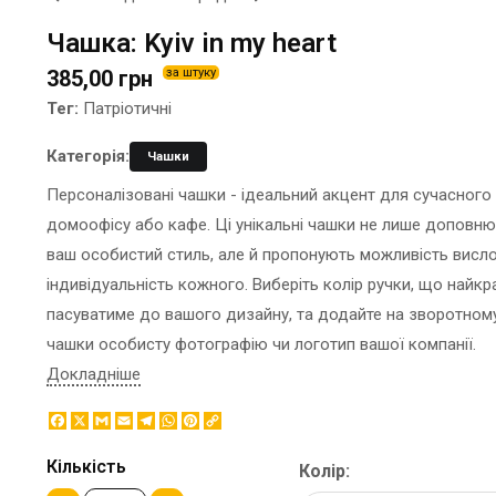
ЕТИКЕТКА НА ПЛЯШКУ
КОНТЕЙНЕРИ ДЛЯ ЇЖІ
Чашка: Kyiv in my heart
ЗНАЧКИ МЕТАЛЕВI
КОРПОРАТИВНI СОЛОДОЩI
385,00 грн
за штуку
КАПЦI
НАСТIЛЬНА КОНСТРУКЦIЯ
Тег:
Патріотичні
КАРТИНИ ЗА НОМЕРАМИ
ПАКЕТИ
КЕПКИ
ПАПЕРОВІ СТАКАНИ
Категорія:
Чашки
КИЛИМКИ ПІД МИШІ
КОРОБКИ
Персоналізовані чашки - ідеальний акцент для сучасного
МЕДАЛІ
ПОВІТРЯНІ КУЛІ
домоофісу або кафе. Ці унікальні чашки не лише доповн
МЕТАЛ
СЕРВЕТКИ
ваш особистий стиль, але й пропонують можливість висл
НІЧНИК
ЦУКОР В СТІКАХ
індивідуальність кожного. Виберіть колір ручки, що найк
пасуватиме до вашого дизайну, та додайте на зворотном
чашки особисту фотографію чи логотип вашої компанії.
Докладніше
Facebook
X
Gmail
Email
Telegram
WhatsApp
Pinterest
Copy
Link
Кількість
Колір: