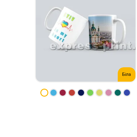
НАБІР ТЕКСТУ
КАЛЕНДАРІ
ПРОШИВКА ДИПЛОМУ/
КОНВЕРТИ
ТВЕРДА ОБКЛАДИНКА
ЛИСТІВКИ / ФЛАЄРИ
ПРЯМА ТА ПЛОТЕРНА
НАЛІПКИ / СТІКЕРИ
ПОРІЗКА
ПАПКИ
СКАНУВАННЯ
ПЛАСТИКОВІ КАРТИ
ТИСНЕННЯ /
СЕРТИФIКАТИ
ГРАВІРУВАННЯ
ХЕНГЕРИ
ФАКС
ШИЛЬДИ
Біла
ФОЛЬГУВАННЯ
ШИРОКОФОРМАТНИЙ ДРУК
ШОВКОГРАФІЯ / УФ ДТФ