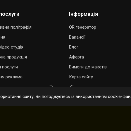
послуги
Інформація
ивна поліграфія
QR генератор
рня
Вакансії
ідео студія
Блог
рна продукція
Аферта
 послуги
Вимоги до макетів
ня реклама
Карта сайту
ОДАРУВАТИ ПІСНЮ
ОНЛАЙН ЗАМОВЛЕННЯ
ристання сайту, Ви погоджуєтесь із використанням cookie-файл