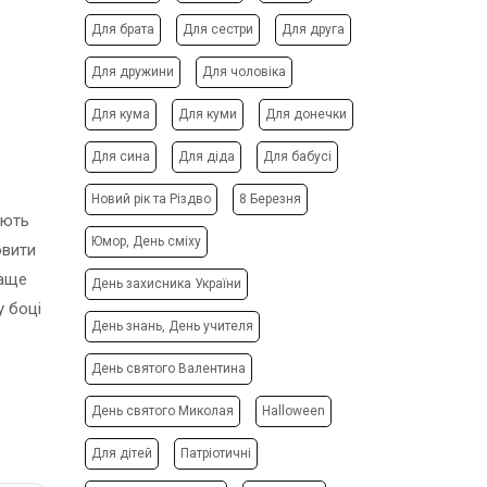
ФОТО МАГНІТИ
РЕКЛАМНІ КОНСТРУКЦІЇ
Для брата
Для сестри
Для друга
ФОТОКУБИК
СІТІ-ЛАЙТИ
Для дружини
Для чоловіка
ФУТБОЛКИ / СВІТШОТИ /
ТРАНСПОРТНА РЕКЛАМА
ПОЛО / ХУДІ
Для кума
Для куми
Для донечки
ДИЗАЙН ПОСЛУГИ
ХОЛСТ, ПОЛОТНО
ЗАПРАВКА/СЕРВІС
Для сина
Для діда
Для бабусі
ЧАШКИ
КАРТРИДЖІВ
ЧОХЛИ ДЛЯ ТЕЛЕФОНУ
Новий рік та Різдво
8 Березня
ВИГОТОВЛЕННЯ ШТАМПІВ
юють
ШКАРПЕТКИ
СТВОРЕННЯ САЙТІВ
Юмор, День сміху
овити
ЯЛИНКОВI КУЛI
ПОДАРУВАТИ ПІСНЮ
раще
День захисника України
у боці
День знань, День учителя
День святого Валентина
День святого Миколая
Halloween
Для дітей
Патріотичні