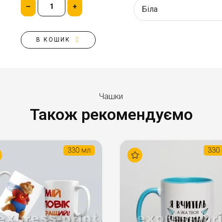
–
+
В КОШИК
Чашки
Також рекомендуємо
330 мл
330