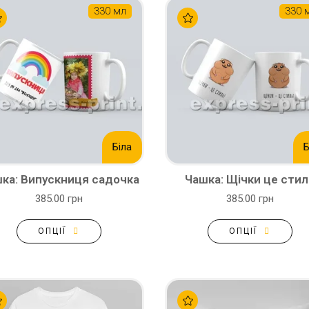
330 мл
330 
Біла
Б
ка: Випускниця садочка
Чашка: Щічки це стил
385.00 грн
385.00 грн
ОПЦІЇ
ОПЦІЇ