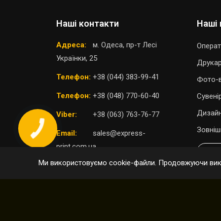
Наші контакти
Наші 
Адреса:
м. Одеса, пр-т Лесі
Операт
Українки, 25
Друка
Телефон:
+38 (044) 383-99-41
Фото-в
Телефон:
+38 (048) 770-60-40
Сувені
Дизайн
Viber:
+38 (063) 763-76-77
Зовніш
Email:
sales@express-
print.com.ua
П
Ми використовуємо cookie-файли. Продовжуючи вико
ОБРАТИ ВІДДІЛЕННЯ