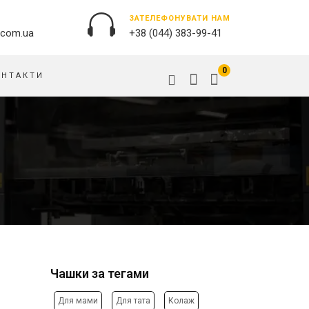
ЗАТЕЛЕФОНУВАТИ НАМ
.com.ua
+38 (044) 383-99-41
0
ОНТАКТИ
ЗОВНІШНЯ РЕКЛАМА
ОБКЛАДИНКИ НА ПАСПОРТ
БАНЕРИ
ПАЗЛИ
БРЕНДУВАННЯ БУДІВЕЛЬ
ПОДУШКИ
ВИВІСКИ
ПРАПОРИ
ДРУК НА АКРИЛІ
РУЧКИ
ДРУК НА ПВХ
СКОТЧ, КЛЕЙКА СТРIЧКА
ОРАКАЛ
СУМКИ
ПІДЛОГОВА РЕКЛАМА
Чашки за тегами
ТАРIЛКИ
ПОЛОТНИЩНІ БАНЕРИ
ФАРТУХИ
ПОСТЕРИ, ПЛАКАТИ, АФIШI
Для мами
Для тата
Колаж