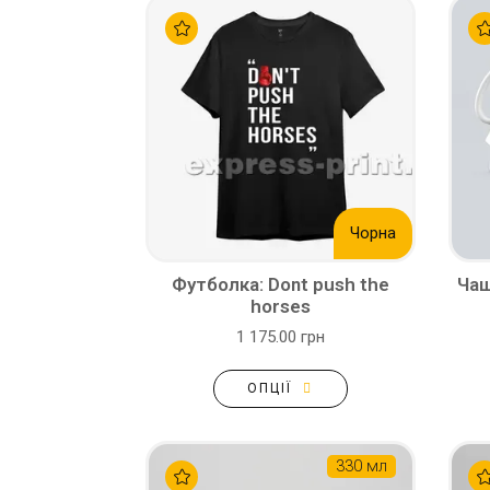
Чорна
Футболка: Dont push the
Чаш
horses
1 175.00 грн
ОПЦІЇ
330 мл