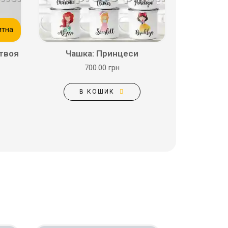
итна
 твоя
Чашка: Принцеси
700.00 грн
В КОШИК