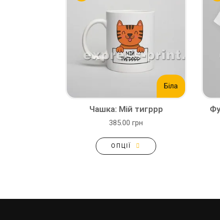
Біла
Чашка: Мій тигррр
Фу
385.00 грн
ОПЦІЇ