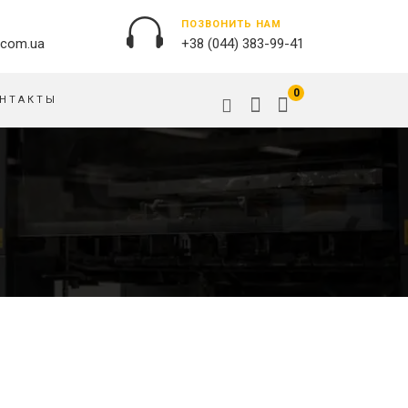
ПОЗВОНИТЬ НАМ
.com.ua
+38 (044) 383-99-41
0
НТАКТЫ
НАРУЖНАЯ РЕКЛАМА
ОБЛОЖКИ НА ПАСПОРТ
БАННЕРЫ
ПАЗЛЫ
БРЕНДИРОВАНИЕ ЗДАНИЙ
ПОДУШКИ
ВЫВЕСКИ
ФЛАГИ
ПЕЧАТЬ НА АКРИЛЕ
РУЧКИ
ПЕЧАТЬ НА ПВХ
СКОТЧ, КЛЕЙКАЯ ЛЕНТА
ОРАКАЛ
СУМКИ
НАПОЛЬНАЯ РЕКЛАМА
ТАРЕЛКИ
ПОЛОТНИЩНЫЕ БАННЕРЫ
ПОСТЕРЫ, ПЛАКАТЫ,
ФАРТУКИ