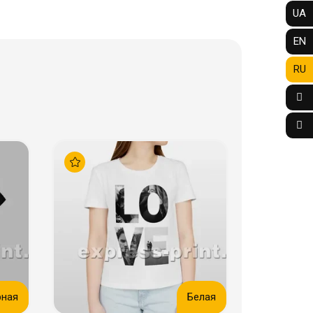
UA
EN
RU
рная
Белая