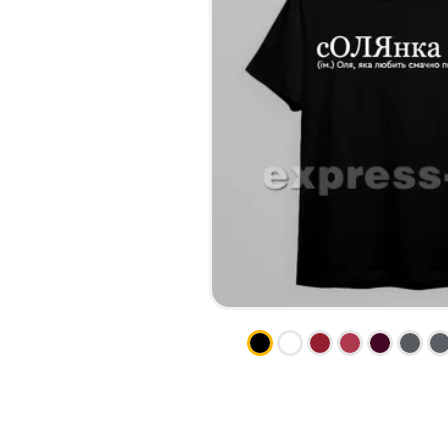
КСЕРОКС И РАСПЕЧАТКА
КАЛЕНДАРИ
ЛАМИНАЦИЯ
КОНВЕРТЫ
НАБОР ТЕКСТА
ЛИСТОВКИ / ФЛАЕРЫ
ПРОШИВКА ДИПЛОМА/
НАКЛЕЙКИ / СТИКЕРЫ
ТВЕРДЫЙ ПЕРЕПЛЕТ
ПАПКИ
ПРЯМАЯ И ПЛОТТЕРНАЯ
ПЛАСТИКОВЫЕ КАРТЫ
ПОРЕЗКА
СЕРТИФИКАТЫ
СКАНИРОВАНИЕ
ХЕНГЕРЫ
ТИСНЕНИЕ / ГРАВИРОВКА
ШИЛЬДЫ
ФАКС
ФОЛЬГИРОВАНИЕ
ШИРОКОФОРМАТНАЯ
ПЕЧАТЬ
ШЕЛКОГРАФИЯ / УФ ДТФ