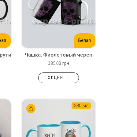
ная
Белая
крути
Чашка: Фиолетовый череп
385.00 грн
ОПЦИИ
330 мл