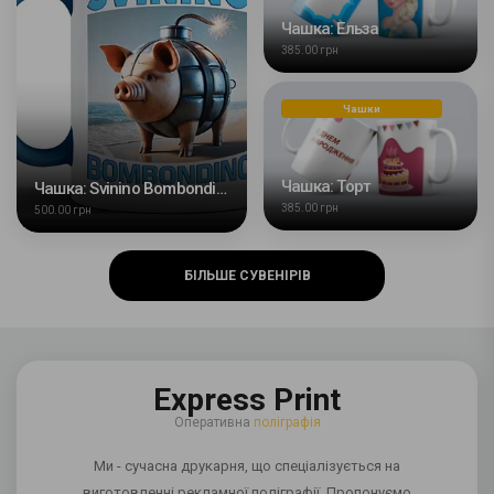
Чашка: Ельза
385.00 грн
Чашки
Чашка: Торт
Чашка: Svinino Bombondino
385.00 грн
500.00 грн
БІЛЬШЕ СУВЕНІРІВ
Express Print
Оперативна
поліграфія
Ми - сучасна друкарня, що спеціалізується на
виготовленні рекламної поліграфії. Пропонуємо