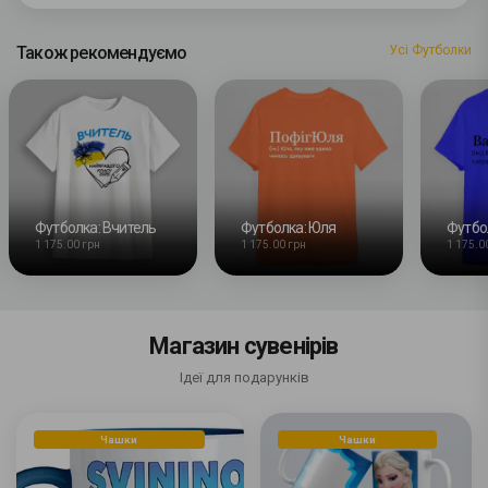
Також рекомендуємо
Усі Футболки
Футболка: Вчитель
Футболка: Юля
Футбо
1 175.00 грн
1 175.00 грн
1 175.0
Магазин сувенірів
Ідеї для подарунків
Чашки
Чашки