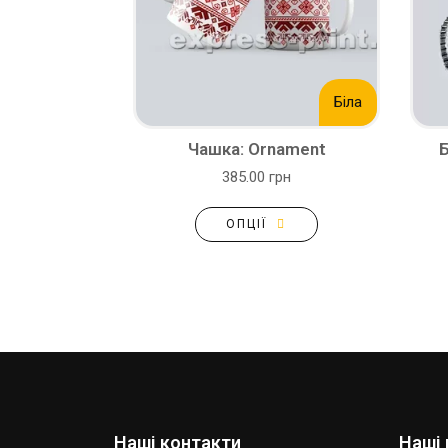
Біла
Чашка: Ornament
Б
385.00 грн
ОПЦІЇ
Наші контакти
Наші 