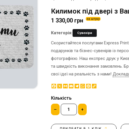
ЕТИКЕТКА НА ПЛЯШКУ
КОНТЕЙНЕРИ ДЛЯ ЇЖІ
Килимок під двері з В
ЗНАЧКИ МЕТАЛЕВI
КОРПОРАТИВНI СОЛОДОЩI
1 330,00 грн
за штуку
КАПЦI
НАСТIЛЬНА КОНСТРУКЦIЯ
КАРТИНИ ЗА НОМЕРАМИ
ПАКЕТИ
Категорія:
Сувеніри
КЕПКИ
ПАПЕРОВІ СТАКАНИ
Скористайтеся послугами Express Print
КИЛИМКИ ПІД МИШІ
КОРОБКИ
подарунків та бізнес-сувенірів із пер
МЕДАЛІ
ПОВІТРЯНІ КУЛІ
фотографією. Наш експрес друк у Києві
МЕТАЛ
СЕРВЕТКИ
та швидкість виконання замовлень. Б
НІЧНИК
ЦУКОР В СТІКАХ
свої ідеї на реальність з нами!
Доклад
Facebook
X
Gmail
Email
Telegram
WhatsApp
Pinterest
Copy
Link
Кількість
–
+
ПРИДБАТИ В 1 КЛІК