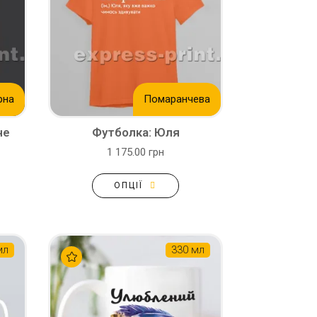
рна
Помаранчева
не
Футболка: Юля
1 175.00 грн
ОПЦІЇ
мл
330 мл