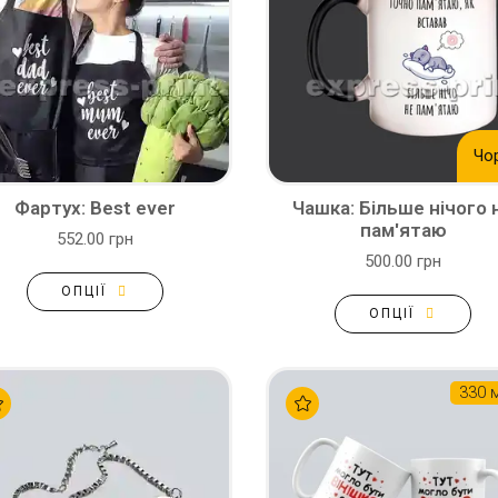
Чо
Фартух: Best ever
Чашка: Більше нічого 
пам'ятаю
552.00 грн
500.00 грн
ОПЦІЇ
ОПЦІЇ
330 