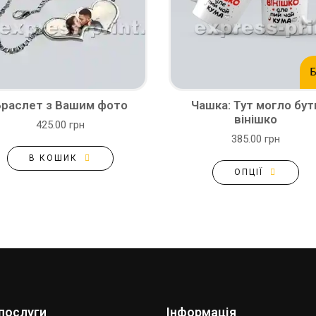
Б
раслет з Вашим фото
Чашка: Тут могло бут
вінішко
425.00 грн
385.00 грн
В КОШИК
ОПЦІЇ
послуги
Інформація