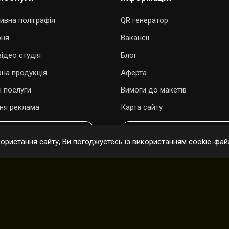
ивна поліграфія
QR генератор
рня
Вакансії
ідео студія
Блог
рна продукція
Аферта
 послуги
Вимоги до макетів
ня реклама
Карта сайту
ОДАРУВАТИ ПІСНЮ
ОНЛАЙН ЗАМОВЛЕННЯ
ристання сайту, Ви погоджуєтесь із використанням cookie-файл
і