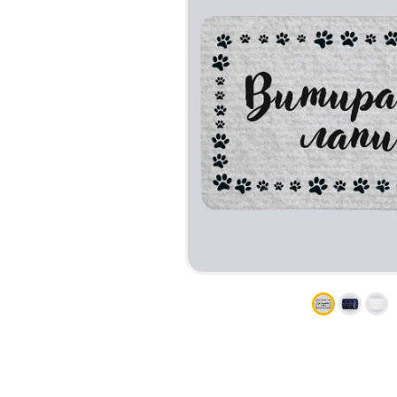
НАБІР ТЕКСТУ
КАЛЕНДАРІ
ПРОШИВКА ДИПЛОМУ/
КОНВЕРТИ
ТВЕРДА ОБКЛАДИНКА
ЛИСТІВКИ / ФЛАЄРИ
ПРЯМА ТА ПЛОТЕРНА
НАЛІПКИ / СТІКЕРИ
ПОРІЗКА
ПАПКИ
СКАНУВАННЯ
ПЛАСТИКОВІ КАРТИ
ТИСНЕННЯ /
СЕРТИФIКАТИ
ГРАВІРУВАННЯ
ХЕНГЕРИ
ФАКС
ШИЛЬДИ
ФОЛЬГУВАННЯ
ШИРОКОФОРМАТНИЙ ДРУК
ШОВКОГРАФІЯ / УФ ДТФ