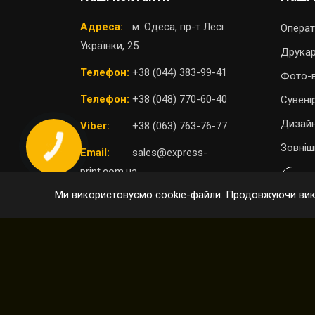
Адреса:
м. Одеса, пр-т Лесі
Операт
Українки, 25
Друка
Телефон:
+38 (044) 383-99-41
Фото-в
Телефон:
+38 (048) 770-60-40
Сувені
Дизайн
Viber:
+38 (063) 763-76-77
Зовніш
Email:
sales@express-
print.com.ua
П
Ми використовуємо cookie-файли. Продовжуючи вико
ОБРАТИ ВІДДІЛЕННЯ
© 2004 - 2026 Express Print ™. Всі права захищен