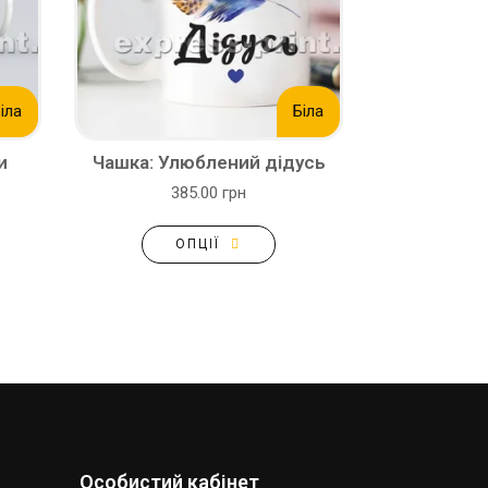
іла
Біла
и
Чашка: Улюблений дідусь
385.00 грн
ОПЦІЇ
Особистий кабінет