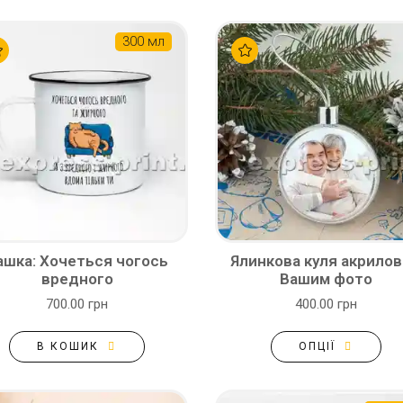
300 мл
ашка: Хочеться чогось
Ялинкова куля акрилов
вредного
Вашим фото
700.00 грн
400.00 грн
В КОШИК
ОПЦІЇ