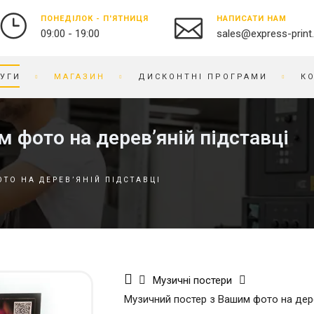
ПОНЕДІЛОК - П'ЯТНИЦЯ
НАПИСАТИ НАМ
09:00 - 19:00
sales@express-print
УГИ
МАГАЗИН
ДИСКОНТНІ ПРОГРАМИ
К
ФОТО-ВІДЕО СТУДІЯ
СУВЕНІРНА ПРОДУКЦІЯ
 фото на дерев’яній підставці
ДРУК ФОТОГРАФІЙ
БЕЙДЖІ
ОЦИФРУВАННЯ ВІДЕО ТА
БЛОКНОТИ
ТО НА ДЕРЕВ’ЯНІЙ ПІДСТАВЦІ
ПЛІВКИ
БРАСЛЕТИ
ПРЕДМЕТНА ФОТОЗЙОМКА
БРЕЛОКИ
РЕСТАВРАЦІЯ ФОТО
БЛОКИ ДЛЯ ЗАПИСIВ
РЕТУШ ФОТО
ВИШИВКА НА ТКАНИНІ
ФОТО КНИГИ / АЛЬБОМИ
ВІЗИТНИЦI
Музичні постери
ФОТО НА ДОКУМЕНТИ
ГОДИННИК
Музичний постер з Вашим фото на дере
ГРАВІРУВАННЯ
БРЕНДОВЕ ПАКУВАННЯ