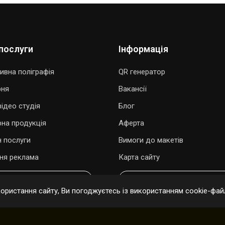
послуги
Інформація
ивна поліграфія
QR генератор
рня
Вакансії
ідео студія
Блог
рна продукція
Аферта
 послуги
Вимоги до макетів
ня реклама
Карта сайту
ОДАРУВАТИ ПІСНЮ
ОНЛАЙН ЗАМОВЛЕННЯ
ристання сайту, Ви погоджуєтесь із використанням cookie-файл