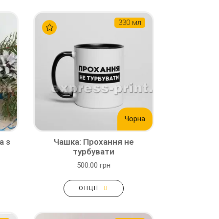
330 мл
Чорна
а з
Чашка: Прохання не
турбувати
500.00 грн
ОПЦІЇ