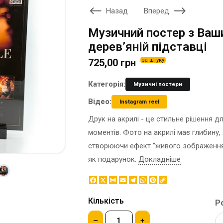
ЕТИКЕТКА НА ПЛЯШКУ
Назад
Вперед
КОНТЕЙНЕРИ ДЛЯ ЇЖІ
ЗНАЧКИ МЕТАЛЕВI
КОРПОРАТИВНI СОЛОДОЩI
Музичний постер з Ваш
КАПЦI
НАСТIЛЬНА КОНСТРУКЦIЯ
дерев’яній підставці
КАРТИНИ ЗА НОМЕРАМИ
ПАКЕТИ
725,00 грн
за штуку
КЕПКИ
ПАПЕРОВІ СТАКАНИ
КИЛИМКИ ПІД МИШІ
КОРОБКИ
Категорія:
Музичні постери
МЕДАЛІ
ПОВІТРЯНІ КУЛІ
Відео:
Instagram reel
МЕТАЛ
СЕРВЕТКИ
НІЧНИК
Друк на акрилі - це стильне рішення 
ЦУКОР В СТІКАХ
моментів. Фото на акрилі має глибину,
створюючи ефект “живого зображення”
як подарунок.
Докладніше
Facebook
X
Gmail
Email
Telegram
WhatsApp
Pinterest
Copy
Link
Кількість
Р
–
+