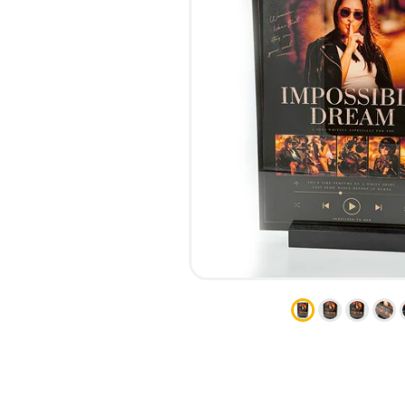
НАБІР ТЕКСТУ
КАЛЕНДАРІ
ПРОШИВКА ДИПЛОМУ/
КОНВЕРТИ
ТВЕРДА ОБКЛАДИНКА
ЛИСТІВКИ / ФЛАЄРИ
ПРЯМА ТА ПЛОТЕРНА
НАЛІПКИ / СТІКЕРИ
ПОРІЗКА
ПАПКИ
СКАНУВАННЯ
ПЛАСТИКОВІ КАРТИ
ТИСНЕННЯ /
СЕРТИФIКАТИ
ГРАВІРУВАННЯ
ХЕНГЕРИ
ФАКС
ШИЛЬДИ
ФОЛЬГУВАННЯ
ШИРОКОФОРМАТНИЙ ДРУК
ШОВКОГРАФІЯ / УФ ДТФ