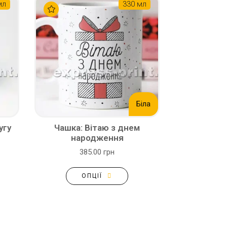
мл
330 мл
Біла
угу
Чашка: Вітаю з днем
народження
385.00 грн
ОПЦІЇ