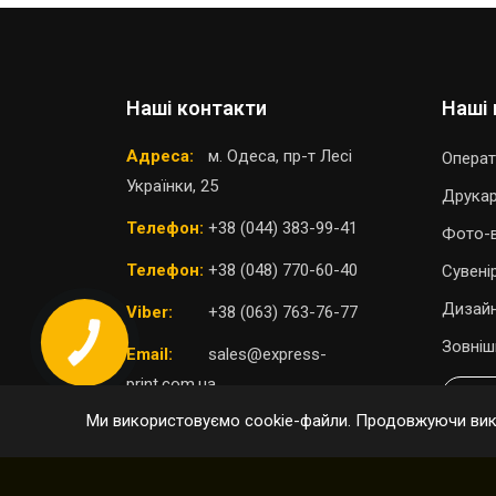
Наші контакти
Наші 
Адреса:
м. Одеса, пр-т Лесі
Операт
Українки, 25
Друка
Телефон:
+38 (044) 383-99-41
Фото-в
Телефон:
+38 (048) 770-60-40
Сувені
Дизайн
Viber:
+38 (063) 763-76-77
Зовніш
Email:
sales@express-
print.com.ua
П
Ми використовуємо cookie-файли. Продовжуючи вико
ОБРАТИ ВІДДІЛЕННЯ