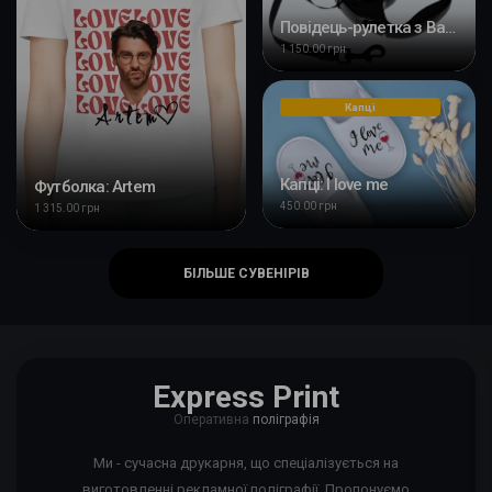
Повідець-рулетка з Вашим дизайном
1 150.00 грн
Капці
Капці: I love me
Футболка: Artem
450.00 грн
1 315.00 грн
БІЛЬШЕ СУВЕНІРІВ
Express Print
Оперативна
поліграфія
Ми - сучасна друкарня, що спеціалізується на
виготовленні рекламної поліграфії. Пропонуємо