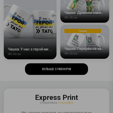
Чашка: Дракони найкращі друзі дівчат
385.00 грн
Чашки
Чашка: Перерва на кавусю
Чашка: У нас є герой ми звемо його тато
385.00 грн
385.00 грн
БІЛЬШЕ СУВЕНІРІВ
Express Print
Оперативна
поліграфія
Ми - сучасна друкарня, що спеціалізується на