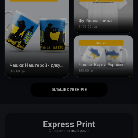
Футболка: Ірина
1 175.00 грн
Чашки
Чашка: Карта України
Чашка: Наш герой - дякуємо за захист
385.00 грн
385.00 грн
БІЛЬШЕ СУВЕНІРІВ
Express Print
Оперативна
поліграфія