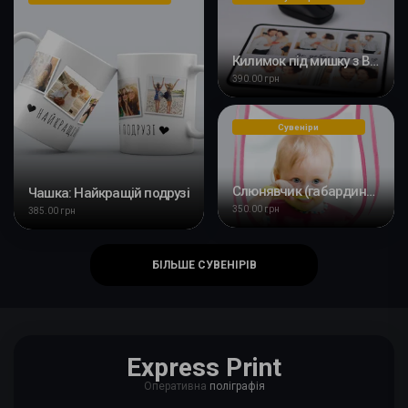
Килимок під мишку з Вашим фото
390.00 грн
Сувеніри
Слюнявчик (габардин) з Вашим дизайном
Чашка: Найкращій подрузі
350.00 грн
385.00 грн
БІЛЬШЕ СУВЕНІРІВ
Express Print
Оперативна
поліграфія