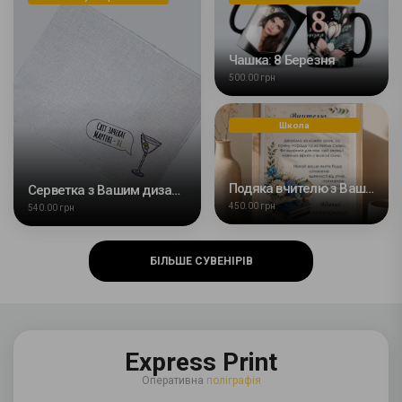
Чашка: 8 Березня
500.00 грн
Школа
Подяка вчителю з Вашим фото
Серветка з Вашим дизайном
450.00 грн
540.00 грн
БІЛЬШЕ СУВЕНІРІВ
Express Print
Оперативна
поліграфія