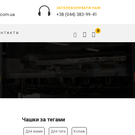
ЗАТЕЛЕФОНУВАТИ НАМ
.com.ua
+38 (044) 383-99-41
0
ОНТАКТИ
ЗОВНІШНЯ РЕКЛАМА
ОБКЛАДИНКИ НА ПАСПОРТ
БАНЕРИ
ПАЗЛИ
БРЕНДУВАННЯ БУДІВЕЛЬ
ПОДУШКИ
ВИВІСКИ
ПРАПОРИ
ДРУК НА АКРИЛІ
РУЧКИ
ДРУК НА ПВХ
СКОТЧ, КЛЕЙКА СТРIЧКА
ОРАКАЛ
СУМКИ
ПІДЛОГОВА РЕКЛАМА
Чашки за тегами
ТАРIЛКИ
ПОЛОТНИЩНІ БАНЕРИ
ФАРТУХИ
ПОСТЕРИ, ПЛАКАТИ, АФIШI
Для мами
Для тата
Колаж