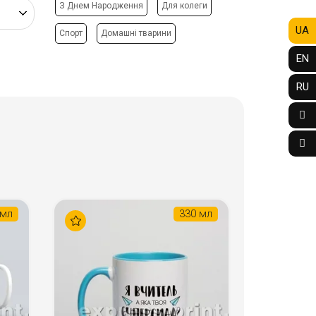
З Днем Народження
Для колеги
UA
Спорт
Домашні тварини
EN
RU
 мл
330 мл