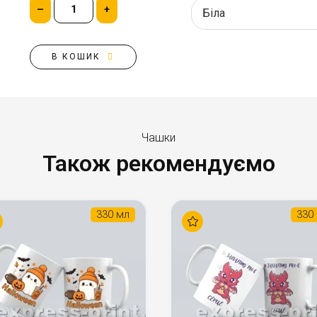
–
+
В КОШИК
Чашки
Також рекомендуємо
330 мл
330