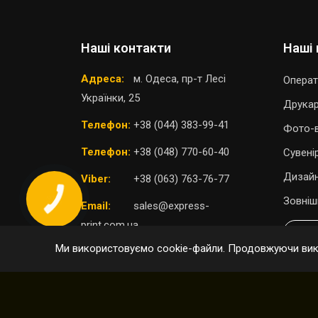
Наші контакти
Наші 
Адреса:
м. Одеса, пр-т Лесі
Операт
Українки, 25
Друка
Телефон:
+38 (044) 383-99-41
Фото-в
Телефон:
+38 (048) 770-60-40
Сувені
Дизайн
Viber:
+38 (063) 763-76-77
Зовніш
Email:
sales@express-
print.com.ua
П
Ми використовуємо cookie-файли. Продовжуючи вико
ОБРАТИ ВІДДІЛЕННЯ