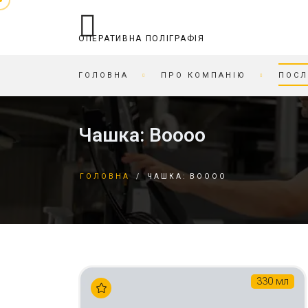
ОПЕРАТИВНА ПОЛІГРАФІЯ
ГОЛОВНА
ПРО КОМПАНІЮ
ПОСЛ
ОПЕРАТИВНА ПОЛІГРАФІЯ
ДРУКАРНЯ
Чашка: Boooo
БРОШУРУВАННЯ
БІРДЕКЕЛІ
ВІЗИТКИ ЗА ГОДИНУ
БІРКИ
ГОЛОВНА
/
ЧАШКА: BOOOO
ДРУК НА КАРТОНІ
БЛАНКИ
ЗАПИС / ДРУК НА CD/DVD
БРОШУРИ
ЗАПРАВКА/СЕРВІС
БУКЛЕТИ
КАРТРИДЖІВ
ВIДКРИТКИ
КАРТИ СКЕТЧ ТА ГРАЛЬНІ
ВІЗИТКИ
КСЕРОКС ТА РОЗДРУКІВКА
ЖУРНАЛИ
330 мл
ЛАМІНАЦІЯ
ЗАПРОШЕННЯ