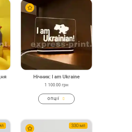
дня
Нічник: I am Ukraine
1 100.00 грн
ОПЦІЇ
мл
330 мл