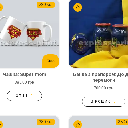
330 мл
Біла
Чашка: Super mom
Банка з прапором: До 
перемоги
385.00 грн
700.00 грн
ОПЦІЇ
В КОШИК
330 мл
330 