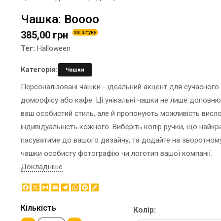
ЕТИКЕТКА НА ПЛЯШКУ
КОНТЕЙНЕРИ ДЛЯ ЇЖІ
Чашка: Boooo
ЗНАЧКИ МЕТАЛЕВI
КОРПОРАТИВНI СОЛОДОЩI
385,00 грн
за штуку
КАПЦI
НАСТIЛЬНА КОНСТРУКЦIЯ
Тег:
Halloween
КАРТИНИ ЗА НОМЕРАМИ
ПАКЕТИ
КЕПКИ
ПАПЕРОВІ СТАКАНИ
Категорія:
Чашки
КИЛИМКИ ПІД МИШІ
КОРОБКИ
Персоналізовані чашки - ідеальний акцент для сучасного
МЕДАЛІ
ПОВІТРЯНІ КУЛІ
домоофісу або кафе. Ці унікальні чашки не лише доповн
МЕТАЛ
СЕРВЕТКИ
ваш особистий стиль, але й пропонують можливість висл
НІЧНИК
ЦУКОР В СТІКАХ
індивідуальність кожного. Виберіть колір ручки, що найк
пасуватиме до вашого дизайну, та додайте на зворотном
чашки особисту фотографію чи логотип вашої компанії.
Докладніше
Facebook
X
Gmail
Email
Telegram
WhatsApp
Pinterest
Copy
Link
Кількість
Колір: