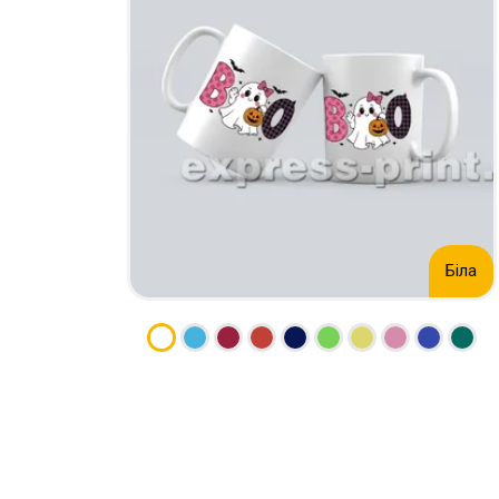
НАБІР ТЕКСТУ
КАЛЕНДАРІ
ПРОШИВКА ДИПЛОМУ/
КОНВЕРТИ
ТВЕРДА ОБКЛАДИНКА
ЛИСТІВКИ / ФЛАЄРИ
ПРЯМА ТА ПЛОТЕРНА
НАЛІПКИ / СТІКЕРИ
ПОРІЗКА
ПАПКИ
СКАНУВАННЯ
ПЛАСТИКОВІ КАРТИ
ТИСНЕННЯ /
СЕРТИФIКАТИ
ГРАВІРУВАННЯ
ХЕНГЕРИ
ФАКС
ШИЛЬДИ
Біла
ФОЛЬГУВАННЯ
ШИРОКОФОРМАТНИЙ ДРУК
ШОВКОГРАФІЯ / УФ ДТФ