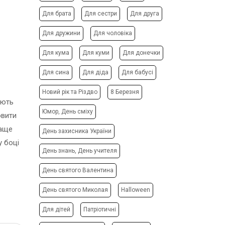
ФОТО МАГНІТИ
РЕКЛАМНІ КОНСТРУКЦІЇ
Для брата
Для сестри
Для друга
ФОТОКУБИК
СІТІ-ЛАЙТИ
Для дружини
Для чоловіка
ФУТБОЛКИ / СВІТШОТИ /
ТРАНСПОРТНА РЕКЛАМА
ПОЛО / ХУДІ
Для кума
Для куми
Для донечки
ДИЗАЙН ПОСЛУГИ
ХОЛСТ, ПОЛОТНО
ЗАПРАВКА/СЕРВІС
Для сина
Для діда
Для бабусі
ЧАШКИ
КАРТРИДЖІВ
ЧОХЛИ ДЛЯ ТЕЛЕФОНУ
Новий рік та Різдво
8 Березня
ВИГОТОВЛЕННЯ ШТАМПІВ
юють
ШКАРПЕТКИ
СТВОРЕННЯ САЙТІВ
Юмор, День сміху
овити
ЯЛИНКОВI КУЛI
ПОДАРУВАТИ ПІСНЮ
раще
День захисника України
у боці
День знань, День учителя
День святого Валентина
День святого Миколая
Halloween
Для дітей
Патріотичні