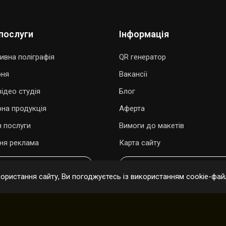
послуги
Інформація
ивна поліграфія
QR генератор
рня
Вакансії
ідео студія
Блог
рна продукція
Аферта
 послуги
Вимоги до макетів
ня реклама
Карта сайту
ОДАРУВАТИ ПІСНЮ
ОНЛАЙН ЗАМОВЛЕННЯ
ристання сайту, Ви погоджуєтесь із використанням cookie-файл