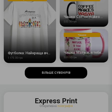
Чашка: Сoffee makes Vasya level up
500.00 грн
Чашки
Чашка: Матуся, я тебе дуже люблю
Футболка: Найкраща вчителька початкових класів
500.00 грн
1 175.00 грн
БІЛЬШЕ СУВЕНІРІВ
Express Print
Оперативна
поліграфія