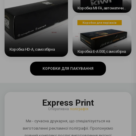
Коробка MI-FA, автоматичне дно
Коробки для пиріжків
Коробка HD-A, самозбірна
Коробка E-A 000, самозбірна
КОРОБКИ ДЛЯ ПАКУВАННЯ
Express Print
Оперативна
поліграфія
Ми - сучасна друкарня, що спеціалізується на
виготовленні рекламної поліграфії. Пропонуємо
повний комплекс послуг виготовлення якісної