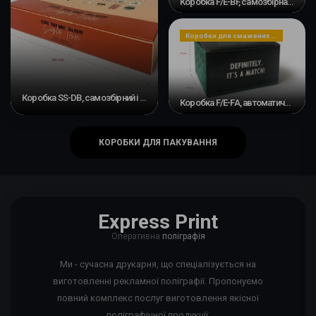
Коробка F/E-BF, самозбірна основа та слайдова стрічка #3
Коробки для смажених страв, закусок або десертів
Коробка SS-DB, самозбірний і з подвійною перекладкою
Коробка F/E-FA, автоматичне дно #4
КОРОБКИ ДЛЯ ПАКУВАННЯ
Express Print
Оперативна
поліграфія
Ми - сучасна друкарня, що спеціалізується на
виготовленні рекламної поліграфії. Пропонуємо
повний комплекс послуг виготовлення якісної
поліграфічної продукції.