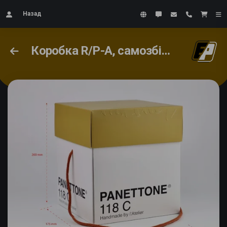
Назад
Коробка R/P-A, самозбірна #3