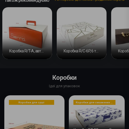
Також рекомендуємо
Коробка R/T-A, автозбірна
Коробка R/C-6P, 6 точок склеювання #2
Коробки
Ідеї для упаковок
Коробки для суші
Коробки для смажених страв, закусок або десертів