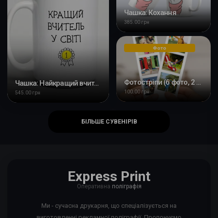
Чашка: Кохання
385.00 грн
Фото
Фотостріпи (6 фото, 2 смужки 4,5х15см)
Чашка: Найкращий вчитель у світі
100.00 грн
545.00 грн
БІЛЬШЕ СУВЕНІРІВ
Express Print
Оперативна
поліграфія
Ми - сучасна друкарня, що спеціалізується на
виготовленні рекламної поліграфії. Пропонуємо