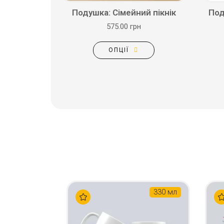
Подушка: Сімейний пікнік
Под
575.00 грн
ОПЦІЇ
330 мл