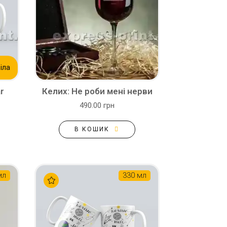
іла
r
Келих: Не роби мені нерви
490.00 грн
В КОШИК
мл
330 мл