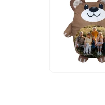
НАБІР ТЕКСТУ
КАЛЕНДАРІ
ПРОШИВКА ДИПЛОМУ/
КОНВЕРТИ
ТВЕРДА ОБКЛАДИНКА
ЛИСТІВКИ / ФЛАЄРИ
ПРЯМА ТА ПЛОТЕРНА
НАЛІПКИ / СТІКЕРИ
ПОРІЗКА
ПАПКИ
СКАНУВАННЯ
ПЛАСТИКОВІ КАРТИ
ТИСНЕННЯ /
СЕРТИФIКАТИ
ГРАВІРУВАННЯ
ХЕНГЕРИ
ФАКС
ШИЛЬДИ
ФОЛЬГУВАННЯ
ШИРОКОФОРМАТНИЙ ДРУК
ШОВКОГРАФІЯ / УФ ДТФ