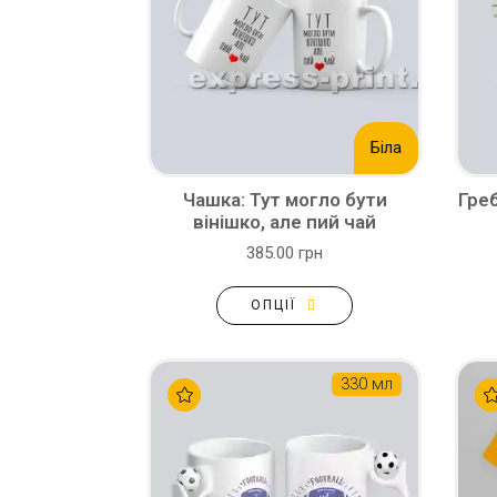
Біла
Чашка: Тут могло бути
Гре
вінішко, але пий чай
385.00 грн
ОПЦІЇ
330 мл