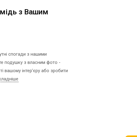
ФОТО МАГНІТИ
РЕКЛАМНІ КОНСТРУКЦІЇ
дмідь з Вашим
ФОТОКУБИК
СІТІ-ЛАЙТИ
ФУТБОЛКИ / СВІТШОТИ /
ТРАНСПОРТНА РЕКЛАМА
ПОЛО / ХУДІ
ДИЗАЙН ПОСЛУГИ
ХОЛСТ, ПОЛОТНО
ЗАПРАВКА/СЕРВІС
ЧАШКИ
КАРТРИДЖІВ
утні спогади з нашими
ЧОХЛИ ДЛЯ ТЕЛЕФОНУ
ВИГОТОВЛЕННЯ ШТАМПІВ
е подушку з власним фото -
ШКАРПЕТКИ
СТВОРЕННЯ САЙТІВ
ті вашому інтер’єру або зробити
ЯЛИНКОВI КУЛI
ПОДАРУВАТИ ПІСНЮ
кладніше