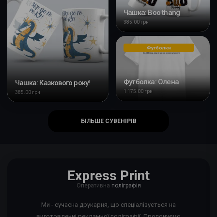
Чашка: Boo thang
385.00 грн
Футболки
Футболка: Олена
Чашка: Казкового року!
1 175.00 грн
385.00 грн
БІЛЬШЕ СУВЕНІРІВ
Express Print
Оперативна
поліграфія
Ми - сучасна друкарня, що спеціалізується на
виготовленні рекламної поліграфії. Пропонуємо