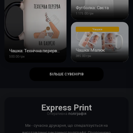
Футболка: Свєта
1 175.00 грн
Чашки
Чашка: Малюк
Чашка: Технічна перерва на кавусю
385.00 грн
500.00 грн
БІЛЬШЕ СУВЕНІРІВ
Express Print
Оперативна
поліграфія
Ми - сучасна друкарня, що спеціалізується на
виготовленні рекламної поліграфії. Пропонуємо