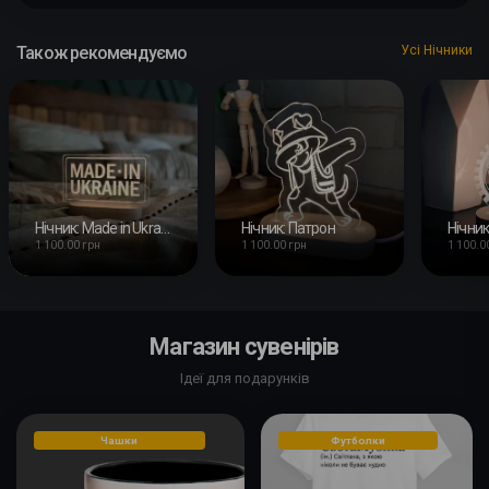
Також рекомендуємо
Усі Нічники
Нічник: Made in Ukraine
Нічник: Патрон
Нічник
1 100.00 грн
1 100.00 грн
1 100.0
Магазин сувенірів
Ідеї для подарунків
Чашки
Футболки