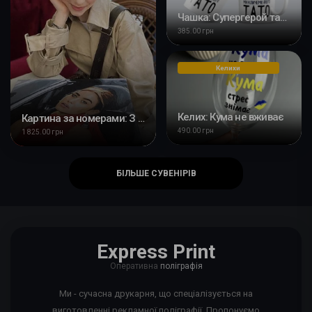
Чашка: Супергерой тато
385.00 грн
Келихи
Келих: Кума не вживає
Картина за номерами: З Вашим фото
490.00 грн
1 825.00 грн
БІЛЬШЕ СУВЕНІРІВ
Express Print
Оперативна
поліграфія
Ми - сучасна друкарня, що спеціалізується на
виготовленні рекламної поліграфії. Пропонуємо