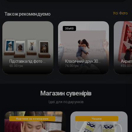
Також рекомендуємо
Усі Фото
30х40
Підставка під фото 25х60х14мм
Класичний друк 30x40 см
65.00 грн
76.00 грн
455.00 
Магазин сувенірів
Ідеї для подарунків
Картини за номерами
Чашки