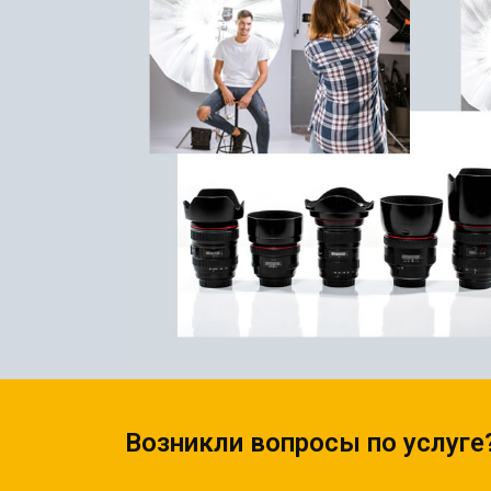
КСЕРОКС И РАСПЕЧАТКА
КАЛЕНДАРИ
ЛАМИНАЦИЯ
КОНВЕРТЫ
НАБОР ТЕКСТА
ЛИСТОВКИ / ФЛАЕРЫ
ПРОШИВКА ДИПЛОМА/
НАКЛЕЙКИ / СТИКЕРЫ
ТВЕРДЫЙ ПЕРЕПЛЕТ
ПАПКИ
ПРЯМАЯ И ПЛОТТЕРНАЯ
ПЛАСТИКОВЫЕ КАРТЫ
ПОРЕЗКА
СЕРТИФИКАТЫ
СКАНИРОВАНИЕ
ХЕНГЕРЫ
ТИСНЕНИЕ / ГРАВИРОВКА
ШИЛЬДЫ
ФАКС
ФОЛЬГИРОВАНИЕ
ШИРОКОФОРМАТНАЯ
ПЕЧАТЬ
ШЕЛКОГРАФИЯ / УФ ДТФ
Возникли вопросы по услуге