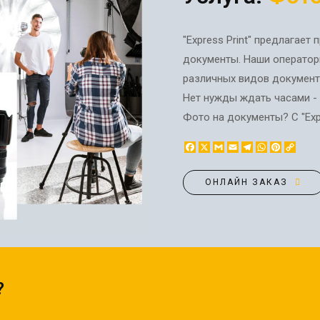
ЭТИКЕТКА НА БУТЫЛКУ
БРЕНДОВАЯ УПАКОВКА
МЕТАЛЛИЧЕСКИЕ ЗНАЧКИ
КОНТЕЙНЕРЫ ДЛЯ ЕДЫ
"Express Print" предлагае
ТАПОЧКИ
КОРПОРАТИВНЫЕ
документы. Наши оператор
КАРТИНЫ ПО НОМЕРАМ
СЛАДОСТИ
различных видов документо
КЕПКИ
НАСТОЛЬНАЯ
Нет нужды ждать часами - 
КОВРИКИ ПОД МЫШИ
КОНСТРУКЦИЯ
Фото на документы? С "Expr
МЕДАЛИ
ПАКЕТЫ
Facebook
X
Gmail
Email
Telegram
WhatsApp
Pinteres
Copy
МЕТАЛЛ
БУМАЖНЫЕ СТАКАНЫ
Link
НОЧНИК
КОРОБКИ
ОНЛАЙН ЗАКАЗ
ВОЗДУШНЫЕ ШАРЫ
САЛФЕТКИ
САХАР В СТИКАХ
?