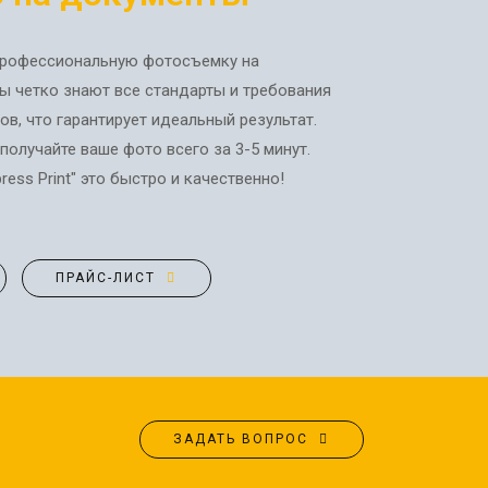
АФИШИ
ФОТО МАГНИТЫ
РЕКЛАМНЫЕ
ФОТОКУБИК
т профессиональную фотосъемку на
КОНСТРУКЦИИ
ФУТБОЛКИ / СВИТШОТЫ /
ы четко знают все стандарты и требования
СИТИ-ЛАЙТЫ
ПОЛО / ХУДИ
в, что гарантирует идеальный результат.
ТРАНСПОРТНАЯ РЕКЛАМА
ХОЛСТ, ПОЛОТНО
получайте ваше фото всего за 3-5 минут.
ЧАШКИ
ДИЗАЙН УСЛУГИ
ess Print" это быстро и качественно!
ЧЕХЛЫ ДЛЯ ТЕЛЕФОНА
ЗАПРАВКА/СЕРВИС
t
НОСКИ
КАРТРИДЖЕЙ
ЕЛОЧНЫЕ ШАРЫ
ИЗГОТОВЛЕНИЕ ШТАМПОВ
ПРАЙС-ЛИСТ
СОЗДАНИЕ САЙТОВ
ПОДАРИТЬ ПЕСНЮ
ЗАДАТЬ ВОПРОС