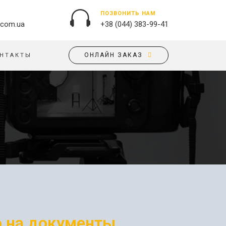
ПОЗВОНИТЬ НАМ
.com.ua
+38 (044) 383-99-41
ОНЛАЙН ЗАКАЗ
НТАКТЫ
НАРУЖНАЯ РЕКЛАМА
ОБЛОЖКИ НА ПАСПОРТ
БАННЕРЫ
ПАЗЛЫ
БРЕНДИРОВАНИЕ ЗДАНИЙ
ПОДУШКИ
ВЫВЕСКИ
ФЛАГИ
ПЕЧАТЬ НА АКРИЛЕ
РУЧКИ
ПЕЧАТЬ НА ПВХ
СКОТЧ, КЛЕЙКАЯ ЛЕНТА
ОРАКАЛ
СУМКИ
НАПОЛЬНАЯ РЕКЛАМА
ТАРЕЛКИ
ПОЛОТНИЩНЫЕ БАННЕРЫ
 на документы
ПОСТЕРЫ, ПЛАКАТЫ,
ФАРТУКИ