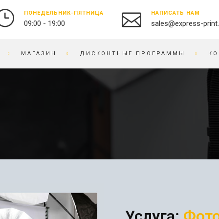
ПОНЕДЕЛЬНИК-ПЯТНИЦА
НАПИСАТЬ НАМ
09:00 - 19:00
sales@express-print
МАГАЗИН
ДИСКОНТНЫЕ ПРОГРАММЫ
КО
ФОТО-ВИДЕО СТУДИЯ
СУВЕНИРНАЯ ПРОДУКЦИЯ
ПЕЧАТЬ ФОТОГРАФИЙ
БЕЙДЖИ
ОЦИФРОВКА ВИДЕО И
БЛОКНОТЫ
ПЛЕНКИ
БРАСЛЕТЫ
ПРЕДМЕТНАЯ
БРЕЛОКИ
ФОТОСЪЕМКА
БЛОКИ ДЛЯ ЗАПИСЕЙ
РЕСТАВРАЦИЯ ФОТО
ВЫШИВКА НА ТКАНИ
РЕТУШЬ ФОТО
ВИЗИТНИЦЫ
ФОТОКНИГИ / АЛЬБОМЫ
ЧАСЫ
ФОТО НА ДОКУМЕНТЫ
Услуга:
Фото
ГРАВИРОВКА