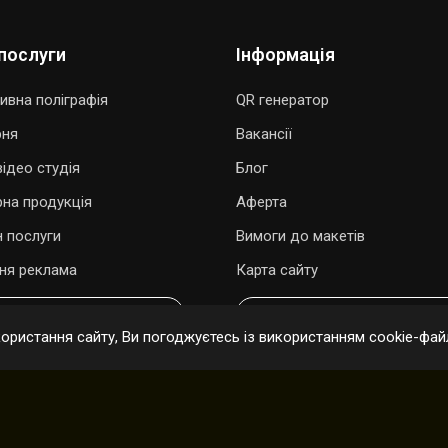
послуги
Інформація
ивна поліграфія
QR генератор
рня
Вакансії
ідео студія
Блог
рна продукція
Аферта
 послуги
Вимоги до макетів
ня реклама
Карта сайту
ОДАРУВАТИ ПІСНЮ
ОНЛАЙН ЗАМОВЛЕННЯ
ристання сайту, Ви погоджуєтесь із використанням cookie-файл