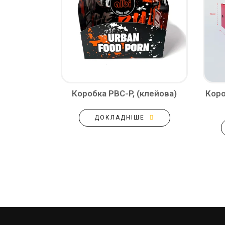
Коробка PBC-P, (клейова)
Коро
ДОКЛАДНІШЕ