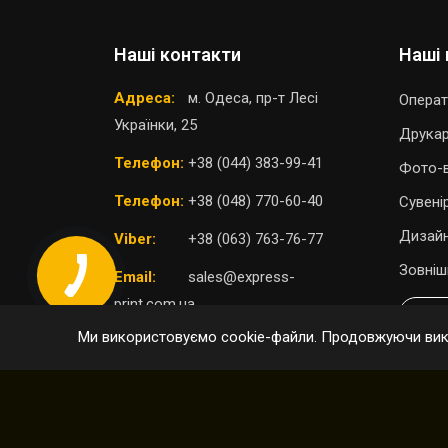
Наші контакти
Наші 
Адреса:
м. Одеса, пр-т Лесі
Операт
Українки, 25
Друка
Телефон:
+38 (044) 383-99-41
Фото-в
Телефон:
+38 (048) 770-60-40
Сувені
Дизайн
Viber:
+38 (063) 763-76-77
Зовніш
Email:
sales@express-
print.com.ua
П
Ми використовуємо cookie-файли. Продовжуючи вико
ОБРАТИ ВІДДІЛЕННЯ