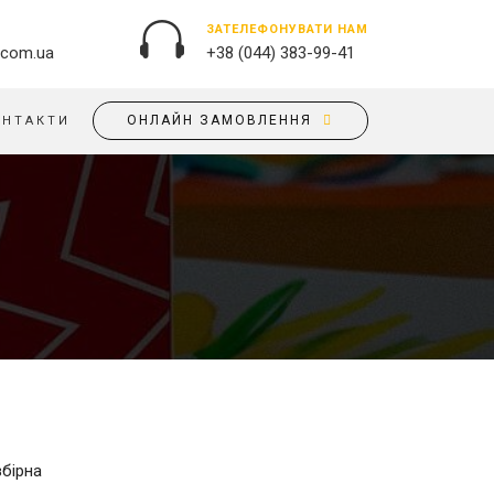
ЗАТЕЛЕФОНУВАТИ НАМ
.com.ua
+38 (044) 383-99-41
ОНЛАЙН ЗАМОВЛЕННЯ
ОНТАКТИ
ЗОВНІШНЯ РЕКЛАМА
ОБКЛАДИНКИ НА ПАСПОРТ
БАНЕРИ
ПАЗЛИ
БРЕНДУВАННЯ БУДІВЕЛЬ
ПОДУШКИ
ВИВІСКИ
ПРАПОРИ
ДРУК НА АКРИЛІ
РУЧКИ
ДРУК НА ПВХ
СКОТЧ, КЛЕЙКА СТРIЧКА
ОРАКАЛ
СУМКИ
ПІДЛОГОВА РЕКЛАМА
ТАРIЛКИ
ПОЛОТНИЩНІ БАНЕРИ
збірна
ФАРТУХИ
ПОСТЕРИ, ПЛАКАТИ, АФIШI