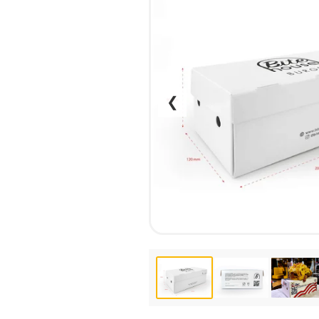
НАБІР ТЕКСТУ
КАЛЕНДАРІ
ПРОШИВКА ДИПЛОМУ/
КОНВЕРТИ
ТВЕРДА ОБКЛАДИНКА
ЛИСТІВКИ / ФЛАЄРИ
ПРЯМА ТА ПЛОТЕРНА
НАЛІПКИ / СТІКЕРИ
ПОРІЗКА
ПАПКИ
❮
СКАНУВАННЯ
ПЛАСТИКОВІ КАРТИ
ТИСНЕННЯ /
СЕРТИФIКАТИ
ГРАВІРУВАННЯ
ХЕНГЕРИ
ФАКС
ШИЛЬДИ
ФОЛЬГУВАННЯ
ШИРОКОФОРМАТНИЙ ДРУК
ШОВКОГРАФІЯ / УФ ДТФ