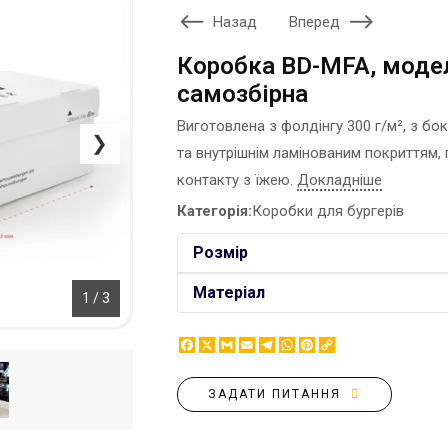
ЕТИКЕТКА НА ПЛЯШКУ
Назад
Вперед
КОНТЕЙНЕРИ ДЛЯ ЇЖІ
ЗНАЧКИ МЕТАЛЕВI
КОРПОРАТИВНI СОЛОДОЩI
Коробка BD-MFA, модел
КАПЦI
НАСТIЛЬНА КОНСТРУКЦIЯ
самозбірна
КАРТИНИ ЗА НОМЕРАМИ
ПАКЕТИ
Виготовлена з фолдінгу 300 г/м², з б
КЕПКИ
ПАПЕРОВІ СТАКАНИ
❯
та внутрішнім ламінованим покриттям
КИЛИМКИ ПІД МИШІ
КОРОБКИ
контакту з їжею.
Докладніше
МЕДАЛІ
ПОВІТРЯНІ КУЛІ
МЕТАЛ
Категорія:
Коробки для бургерів
СЕРВЕТКИ
НІЧНИК
ЦУКОР В СТІКАХ
Розмір
Матеріал
1 / 3
Facebook
X
Gmail
Email
Telegram
WhatsApp
Pinterest
Copy
Link
ЗАДАТИ ПИТАННЯ