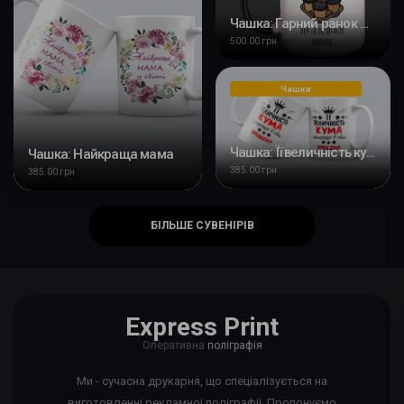
Чашка: Гарний ранок починається з кави
500.00 грн
Чашки
Чашка: Її величність кума
Чашка: Найкраща мама
385.00 грн
385.00 грн
БІЛЬШЕ СУВЕНІРІВ
Express Print
Оперативна
поліграфія
Ми - сучасна друкарня, що спеціалізується на
виготовленні рекламної поліграфії. Пропонуємо