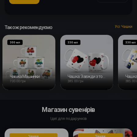
Також рекомендуємо
Усі Чашки
300 мл
330 мл
330 мл
Чашка Машинки
Чашка: Завжди з тобою
Чашка:
700.00 грн
385.00 грн
385.00 
Магазин сувенірів
Ідеї для подарунків
Чашки
Чашки