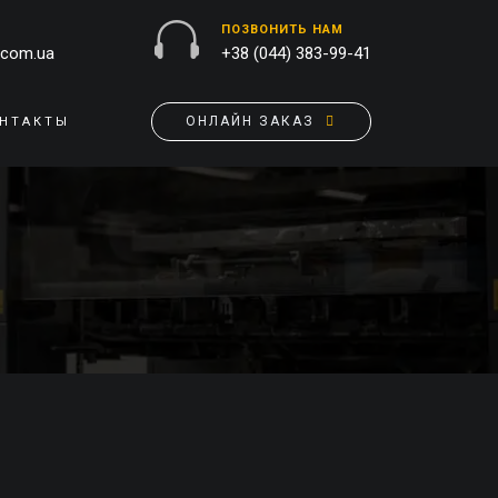
ПОЗВОНИТЬ НАМ
.com.ua
+38 (044) 383-99-41
ОНЛАЙН ЗАКАЗ
НТАКТЫ
НАРУЖНАЯ РЕКЛАМА
ОБЛОЖКИ НА ПАСПОРТ
БАННЕРЫ
ПАЗЛЫ
БРЕНДИРОВАНИЕ ЗДАНИЙ
ПОДУШКИ
ВЫВЕСКИ
ФЛАГИ
ПЕЧАТЬ НА АКРИЛЕ
РУЧКИ
ПЕЧАТЬ НА ПВХ
СКОТЧ, КЛЕЙКАЯ ЛЕНТА
ОРАКАЛ
СУМКИ
НАПОЛЬНАЯ РЕКЛАМА
ТАРЕЛКИ
ПОЛОТНИЩНЫЕ БАННЕРЫ
ПОСТЕРЫ, ПЛАКАТЫ,
ФАРТУКИ