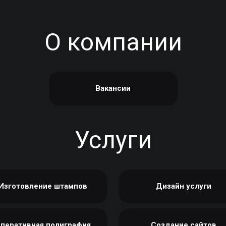
ЭТИКЕТКА НА БУТЫЛКУ
БРЕНДОВАЯ УПАКОВКА
МЕТАЛЛИЧЕСКИЕ ЗНАЧКИ
КОНТЕЙНЕРЫ ДЛЯ ЕДЫ
О компании
ТАПОЧКИ
КОРПОРАТИВНЫЕ
КАРТИНЫ ПО НОМЕРАМ
СЛАДОСТИ
КЕПКИ
НАСТОЛЬНАЯ
КОВРИКИ ПОД МЫШИ
КОНСТРУКЦИЯ
Вакансии
МЕДАЛИ
ПАКЕТЫ
МЕТАЛЛ
БУМАЖНЫЕ СТАКАНЫ
НОЧНИК
КОРОБКИ
Услуги
ВОЗДУШНЫЕ ШАРЫ
САЛФЕТКИ
САХАР В СТИКАХ
Изготовление штампов
Дизайн услуги
перативная полиграфия
Создание сайтов