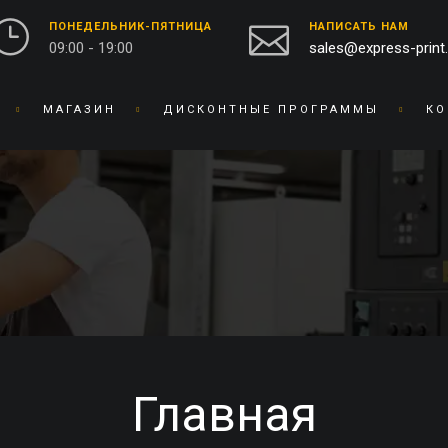
ПОНЕДЕЛЬНИК-ПЯТНИЦА
НАПИСАТЬ НАМ
09:00 - 19:00
sales@express-print
МАГАЗИН
ДИСКОНТНЫЕ ПРОГРАММЫ
КО
ФОТО-ВИДЕО СТУДИЯ
СУВЕНИРНАЯ ПРОДУКЦИЯ
ПЕЧАТЬ ФОТОГРАФИЙ
БЕЙДЖИ
ОЦИФРОВКА ВИДЕО И
БЛОКНОТЫ
ПЛЕНКИ
БРАСЛЕТЫ
ПРЕДМЕТНАЯ
БРЕЛОКИ
ФОТОСЪЕМКА
БЛОКИ ДЛЯ ЗАПИСЕЙ
РЕСТАВРАЦИЯ ФОТО
ВЫШИВКА НА ТКАНИ
РЕТУШЬ ФОТО
ВИЗИТНИЦЫ
Главная
ФОТОКНИГИ / АЛЬБОМЫ
ЧАСЫ
ФОТО НА ДОКУМЕНТЫ
ГРАВИРОВКА