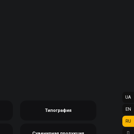
АФИШИ
ФОТО МАГНИТЫ
РЕКЛАМНЫЕ
ФОТОКУБИК
КОНСТРУКЦИИ
ФУТБОЛКИ / СВИТШОТЫ /
СИТИ-ЛАЙТЫ
ПОЛО / ХУДИ
ТРАНСПОРТНАЯ РЕКЛАМА
ХОЛСТ, ПОЛОТНО
ЧАШКИ
ДИЗАЙН УСЛУГИ
ЧЕХЛЫ ДЛЯ ТЕЛЕФОНА
ЗАПРАВКА/СЕРВИС
НОСКИ
КАРТРИДЖЕЙ
ЕЛОЧНЫЕ ШАРЫ
ИЗГОТОВЛЕНИЕ ШТАМПОВ
СОЗДАНИЕ САЙТОВ
ПОДАРИТЬ ПЕСНЮ
UA
EN
Типография
RU
Сувенирная продукция