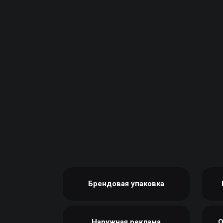
КСЕРОКС И РАСПЕЧАТКА
КАЛЕНДАРИ
ЛАМИНАЦИЯ
КОНВЕРТЫ
НАБОР ТЕКСТА
ЛИСТОВКИ / ФЛАЕРЫ
ПРОШИВКА ДИПЛОМА/
НАКЛЕЙКИ / СТИКЕРЫ
ТВЕРДЫЙ ПЕРЕПЛЕТ
ПАПКИ
ПРЯМАЯ И ПЛОТТЕРНАЯ
ПЛАСТИКОВЫЕ КАРТЫ
ПОРЕЗКА
СЕРТИФИКАТЫ
СКАНИРОВАНИЕ
ХЕНГЕРЫ
ТИСНЕНИЕ / ГРАВИРОВКА
ШИЛЬДЫ
ФАКС
ФОЛЬГИРОВАНИЕ
ШИРОКОФОРМАТНАЯ
ПЕЧАТЬ
ШЕЛКОГРАФИЯ / УФ ДТФ
Брендовая упаковка
Наружная реклама
О