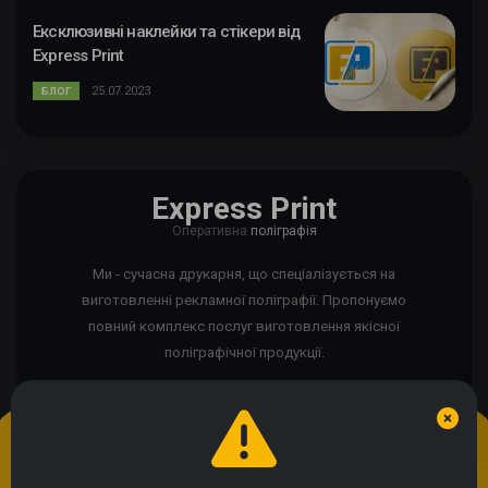
Ексклюзивні наклейки та стікери від
Express Print
25.07.2023
БЛОГ
Express Print
Оперативна
поліграфія
Ми - сучасна друкарня, що спеціалізується на
виготовленні рекламної поліграфії. Пропонуємо
повний комплекс послуг виготовлення якісної
поліграфічної продукції.
Ми використовуємо cookie
Якщо сайт працює некоректно?