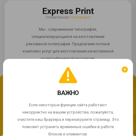
Express Print
Оперативная
полиграфия
Мы - современная типография,
специализирующаяся на изготовлении
рекламной полиграфии. Предлагаем полный
комплекс услуг для изготовления качественной
полиграфической продукции.
ВАЖНО
Мы используем cookie
Если сайт работает некорректно?
Продолжая использовать сайт, Вы соглашаетесь с
Если некоторые функции сайта работают
использованием cookie-файлов.
некорректно на вашем устройстве, пожалуйста,
© 2004 - 2026 Express Print ™. Все права защищены
очистите кеш браузера и перезагрузите страницу. Это
ПРИНЯТЬ
поможет устранить временные ошибки в работе
блоков и элементов.