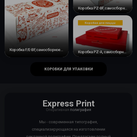
Коробка PZ-BF, самосборное основание и скользящая лента
Коробки для пиццы
Коробка F/E-BF, самосборное основание и скользящая лента #2
Коробка PZ-A, самосборная коробка
КОРОБКИ ДЛЯ УПАКОВКИ
Express Print
Оперативная
полиграфия
Мы - современная типография,
специализирующаяся на изготовлении
рекламной полиграфии. Предлагаем полный