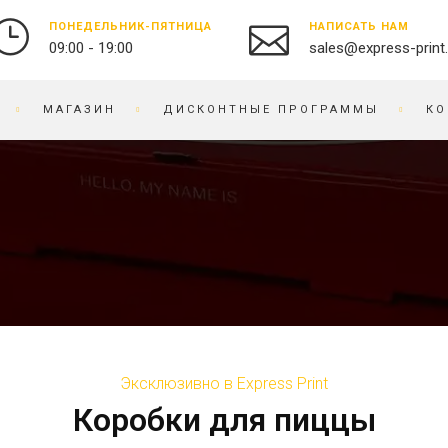
ПОНЕДЕЛЬНИК-ПЯТНИЦА
НАПИСАТЬ НАМ
09:00 - 19:00
sales@express-print
МАГАЗИН
ДИСКОНТНЫЕ ПРОГРАММЫ
КО
ФОТО-ВИДЕО СТУДИЯ
СУВЕНИРНАЯ ПРОДУКЦИЯ
ПЕЧАТЬ ФОТОГРАФИЙ
БЕЙДЖИ
ОЦИФРОВКА ВИДЕО И
БЛОКНОТЫ
ПЛЕНКИ
БРАСЛЕТЫ
ПРЕДМЕТНАЯ
БРЕЛОКИ
ФОТОСЪЕМКА
БЛОКИ ДЛЯ ЗАПИСЕЙ
РЕСТАВРАЦИЯ ФОТО
ВЫШИВКА НА ТКАНИ
РЕТУШЬ ФОТО
ВИЗИТНИЦЫ
Эксклюзивно в Express Print
ФОТОКНИГИ / АЛЬБОМЫ
ЧАСЫ
Коробки для пиццы
ФОТО НА ДОКУМЕНТЫ
ГРАВИРОВКА