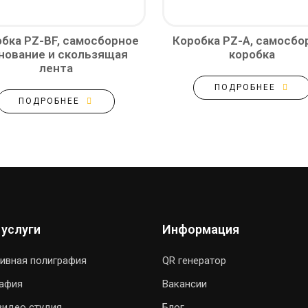
бка PZ-BF, самосборное
Коробка PZ-A, самосбо
нование и скользящая
коробка
лента
ПОДРОБНЕЕ
ПОДРОБНЕЕ
 услуги
Информация
ивная полиграфия
QR генератор
рафия
Вакансии
видео студия
Блог