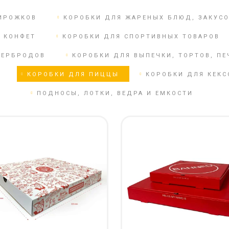
ЭТИКЕТКА НА БУТЫЛКУ
БРЕНДОВАЯ УПАКОВКА
ИРОЖКОВ
КОРОБКИ ДЛЯ ЖАРЕНЫХ БЛЮД, ЗАКУСО
МЕТАЛЛИЧЕСКИЕ ЗНАЧКИ
КОНТЕЙНЕРЫ ДЛЯ ЕДЫ
ТАПОЧКИ
 КОНФЕТ
КОРОБКИ ДЛЯ СПОРТИВНЫХ ТОВАРОВ
КОРПОРАТИВНЫЕ
КАРТИНЫ ПО НОМЕРАМ
СЛАДОСТИ
ТЕРБРОДОВ
КОРОБКИ ДЛЯ ВЫПЕЧКИ, ТОРТОВ, ПЕ
КЕПКИ
НАСТОЛЬНАЯ
И
КОРОБКИ ДЛЯ ПИЦЦЫ
КОРОБКИ ДЛЯ КЕКС
КОВРИКИ ПОД МЫШИ
КОНСТРУКЦИЯ
МЕДАЛИ
ПОДНОСЫ, ЛОТКИ, ВЕДРА И ЕМКОСТИ
ПАКЕТЫ
МЕТАЛЛ
БУМАЖНЫЕ СТАКАНЫ
НОЧНИК
КОРОБКИ
ВОЗДУШНЫЕ ШАРЫ
САЛФЕТКИ
САХАР В СТИКАХ