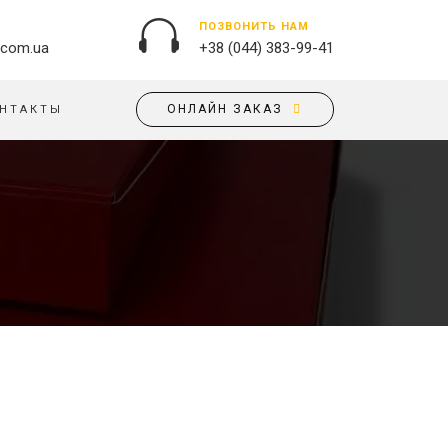
ПОЗВОНИТЬ НАМ
.com.ua
+38 (044) 383-99-41
ОНЛАЙН ЗАКАЗ
НТАКТЫ
НАРУЖНАЯ РЕКЛАМА
ОБЛОЖКИ НА ПАСПОРТ
БАННЕРЫ
ПАЗЛЫ
БРЕНДИРОВАНИЕ ЗДАНИЙ
ПОДУШКИ
ВЫВЕСКИ
ФЛАГИ
ПЕЧАТЬ НА АКРИЛЕ
РУЧКИ
ПЕЧАТЬ НА ПВХ
СКОТЧ, КЛЕЙКАЯ ЛЕНТА
ОРАКАЛ
СУМКИ
НАПОЛЬНАЯ РЕКЛАМА
ТАРЕЛКИ
ПОЛОТНИЩНЫЕ БАННЕРЫ
ПОСТЕРЫ, ПЛАКАТЫ,
ФАРТУКИ