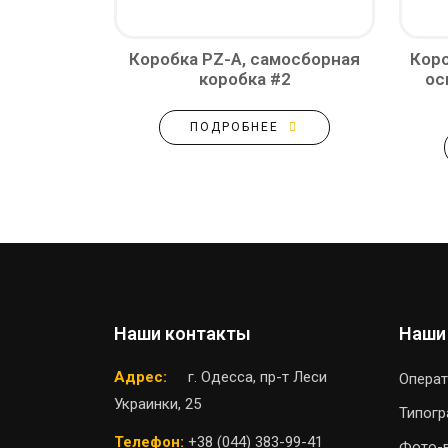
Коробка PZ-A, самосборная
Коро
коробка #2
ос
ПОДРОБНЕЕ
Наши контакты
Наши
Адрес:
г. Одесса, пр-т Леси
Операт
Украинки, 25
Типог
Телефон:
+38 (044) 383-99-41
Фото-